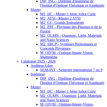
DIP_ING - Diplôme d'ingénieur de
l'Institut d'Optique Théorique et Appliquée
Master
M1_IJC - Master 1 Irène Joliot Curie
M2_ATSI - Master 2 ATSI
M2_GI - Grands Instruments
M2_PPF - Physique des Plasmas et de la
Fusion
M2_QLMN - Quantum, Light, Materials
and Nano Sciences
M2_SBCP - Systèmes Biologiques et
Concepts Physiques
M_OIVM - Optique-Image-Vision-
Multimédia
Catalogue 2025 - 2026
Auditeur Libre
SEM-INT - Semestre international 7 ou 9
Ingénieur
DIP_ING - Diplôme d'ingénieur de
l'Institut d'Optique Théorique et Appliquée
Master
M1_IJC - Master 1 Irène Joliot Curie
M2_QLMN - Quantum, Light, Materials
and Nano Sciences
M_OIVM - Optique-Image-Vision-