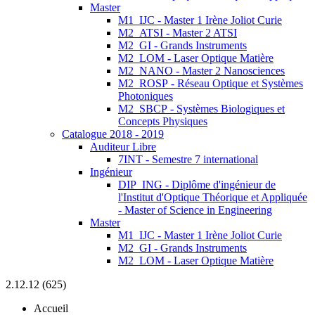
Master
M1_IJC - Master 1 Irène Joliot Curie
M2_ATSI - Master 2 ATSI
M2_GI - Grands Instruments
M2_LOM - Laser Optique Matière
M2_NANO - Master 2 Nanosciences
M2_ROSP - Réseau Optique et Systèmes
Photoniques
M2_SBCP - Systèmes Biologiques et
Concepts Physiques
Catalogue 2018 - 2019
Auditeur Libre
7INT - Semestre 7 international
Ingénieur
DIP_ING - Diplôme d'ingénieur de
l'Institut d'Optique Théorique et Appliquée
- Master of Science in Engineering
Master
M1_IJC - Master 1 Irène Joliot Curie
M2_GI - Grands Instruments
M2_LOM - Laser Optique Matière
2.12.12 (625)
Accueil