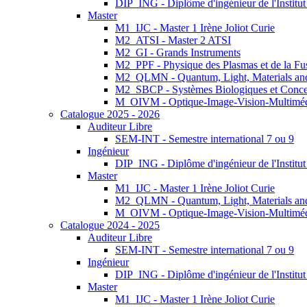
DIP_ING - Diplôme d'ingénieur de l'Institu
Master
M1_IJC - Master 1 Irène Joliot Curie
M2_ATSI - Master 2 ATSI
M2_GI - Grands Instruments
M2_PPF - Physique des Plasmas et de la Fu
M2_QLMN - Quantum, Light, Materials an
M2_SBCP - Systèmes Biologiques et Conce
M_OIVM - Optique-Image-Vision-Multimé
Catalogue 2025 - 2026
Auditeur Libre
SEM-INT - Semestre international 7 ou 9
Ingénieur
DIP_ING - Diplôme d'ingénieur de l'Institu
Master
M1_IJC - Master 1 Irène Joliot Curie
M2_QLMN - Quantum, Light, Materials an
M_OIVM - Optique-Image-Vision-Multimé
Catalogue 2024 - 2025
Auditeur Libre
SEM-INT - Semestre international 7 ou 9
Ingénieur
DIP_ING - Diplôme d'ingénieur de l'Institu
Master
M1_IJC - Master 1 Irène Joliot Curie