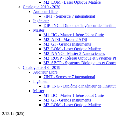
M2_LOM - Laser Optique Matière
Catalogue 2019 - 2020
Auditeur Libre
7INT - Semestre 7 international
Ingénieur
DIP_ING - Diplôme d'ingénieur de l'Institu
Master
M1_IJC - Master 1 Irène Joliot Curie
M2_ATSI - Master 2 ATSI
M2_GI - Grands Instruments
M2_LOM - Laser Optique Matière
M2_NANO - Master 2 Nanosciences
M2_ROSP - Réseau Optique et Systèmes P
M2_SBCP - Systèmes Biologiques et Conce
Catalogue 2018 - 2019
Auditeur Libre
7INT - Semestre 7 international
Ingénieur
DIP_ING - Diplôme d'ingénieur de l'Institut
Master
M1_IJC - Master 1 Irène Joliot Curie
M2_GI - Grands Instruments
M2_LOM - Laser Optique Matière
2.12.12 (625)