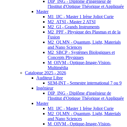
DIP_ING - Diplôme d'ingénieur de
l'Institut d'Optique Théorique et Appliquée
Master
M1_IJC - Master 1 Irène Joliot Curie
M2_ATSI - Master 2 ATSI
M2_GI - Grands Instruments
M2_PPF - Physique des Plasmas et de la
Fusion
M2_QLMN - Quantum, Light, Materials
and Nano Sciences
M2_SBCP - Systèmes Biologiques et
Concepts Physiques
M_OIVM - Optique-Image-Vision-
Multimédia
Catalogue 2025 - 2026
Auditeur Libre
SEM-INT - Semestre international 7 ou 9
Ingénieur
DIP_ING - Diplôme d'ingénieur de
l'Institut d'Optique Théorique et Appliquée
Master
M1_IJC - Master 1 Irène Joliot Curie
M2_QLMN - Quantum, Light, Materials
and Nano Sciences
M_OIVM - Optique-Image-Vision-