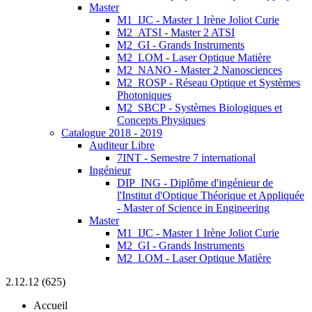
Master
M1_IJC - Master 1 Irène Joliot Curie
M2_ATSI - Master 2 ATSI
M2_GI - Grands Instruments
M2_LOM - Laser Optique Matière
M2_NANO - Master 2 Nanosciences
M2_ROSP - Réseau Optique et Systèmes
Photoniques
M2_SBCP - Systèmes Biologiques et
Concepts Physiques
Catalogue 2018 - 2019
Auditeur Libre
7INT - Semestre 7 international
Ingénieur
DIP_ING - Diplôme d'ingénieur de
l'Institut d'Optique Théorique et Appliquée
- Master of Science in Engineering
Master
M1_IJC - Master 1 Irène Joliot Curie
M2_GI - Grands Instruments
M2_LOM - Laser Optique Matière
2.12.12 (625)
Accueil