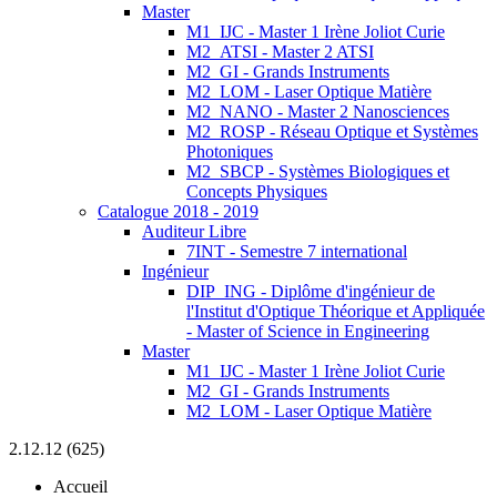
Master
M1_IJC - Master 1 Irène Joliot Curie
M2_ATSI - Master 2 ATSI
M2_GI - Grands Instruments
M2_LOM - Laser Optique Matière
M2_NANO - Master 2 Nanosciences
M2_ROSP - Réseau Optique et Systèmes
Photoniques
M2_SBCP - Systèmes Biologiques et
Concepts Physiques
Catalogue 2018 - 2019
Auditeur Libre
7INT - Semestre 7 international
Ingénieur
DIP_ING - Diplôme d'ingénieur de
l'Institut d'Optique Théorique et Appliquée
- Master of Science in Engineering
Master
M1_IJC - Master 1 Irène Joliot Curie
M2_GI - Grands Instruments
M2_LOM - Laser Optique Matière
2.12.12 (625)
Accueil