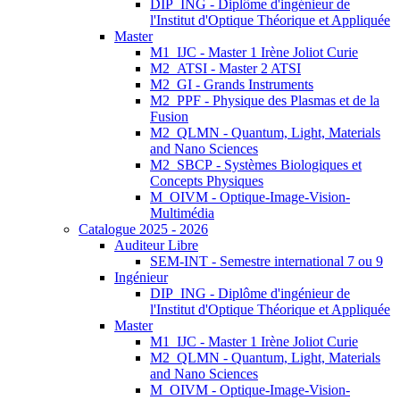
DIP_ING - Diplôme d'ingénieur de
l'Institut d'Optique Théorique et Appliquée
Master
M1_IJC - Master 1 Irène Joliot Curie
M2_ATSI - Master 2 ATSI
M2_GI - Grands Instruments
M2_PPF - Physique des Plasmas et de la
Fusion
M2_QLMN - Quantum, Light, Materials
and Nano Sciences
M2_SBCP - Systèmes Biologiques et
Concepts Physiques
M_OIVM - Optique-Image-Vision-
Multimédia
Catalogue 2025 - 2026
Auditeur Libre
SEM-INT - Semestre international 7 ou 9
Ingénieur
DIP_ING - Diplôme d'ingénieur de
l'Institut d'Optique Théorique et Appliquée
Master
M1_IJC - Master 1 Irène Joliot Curie
M2_QLMN - Quantum, Light, Materials
and Nano Sciences
M_OIVM - Optique-Image-Vision-