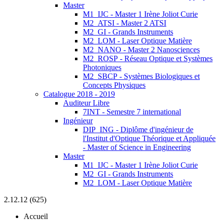
Master
M1_IJC - Master 1 Irène Joliot Curie
M2_ATSI - Master 2 ATSI
M2_GI - Grands Instruments
M2_LOM - Laser Optique Matière
M2_NANO - Master 2 Nanosciences
M2_ROSP - Réseau Optique et Systèmes
Photoniques
M2_SBCP - Systèmes Biologiques et
Concepts Physiques
Catalogue 2018 - 2019
Auditeur Libre
7INT - Semestre 7 international
Ingénieur
DIP_ING - Diplôme d'ingénieur de
l'Institut d'Optique Théorique et Appliquée
- Master of Science in Engineering
Master
M1_IJC - Master 1 Irène Joliot Curie
M2_GI - Grands Instruments
M2_LOM - Laser Optique Matière
2.12.12 (625)
Accueil