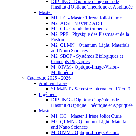
DIP_ING - Diplôme d'ingénieur de
l'Institut d'Optique Théorique et Appliquée
Master
M1_IJC - Master 1 Irène Joliot Curie
M2_ATSI - Master 2 ATSI
M2_GI - Grands Instruments
M2_PPF - Physique des Plasmas et de la
Fusion
M2_QLMN - Quantum, Light, Materials
and Nano Sciences
M2_SBCP - Systèmes Biologiques et
Concepts Physiques
M_OIVM - Optique-Image-Vision-
Multimédia
Catalogue 2025 - 2026
Auditeur Libre
SEM-INT - Semestre international 7 ou 9
Ingénieur
DIP_ING - Diplôme d'ingénieur de
l'Institut d'Optique Théorique et Appliquée
Master
M1_IJC - Master 1 Irène Joliot Curie
M2_QLMN - Quantum, Light, Materials
and Nano Sciences
M_OIVM - Optique-Image-Vision-