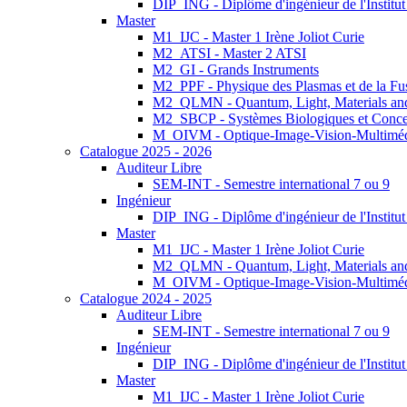
DIP_ING - Diplôme d'ingénieur de l'Institu
Master
M1_IJC - Master 1 Irène Joliot Curie
M2_ATSI - Master 2 ATSI
M2_GI - Grands Instruments
M2_PPF - Physique des Plasmas et de la Fu
M2_QLMN - Quantum, Light, Materials an
M2_SBCP - Systèmes Biologiques et Conce
M_OIVM - Optique-Image-Vision-Multimé
Catalogue 2025 - 2026
Auditeur Libre
SEM-INT - Semestre international 7 ou 9
Ingénieur
DIP_ING - Diplôme d'ingénieur de l'Institu
Master
M1_IJC - Master 1 Irène Joliot Curie
M2_QLMN - Quantum, Light, Materials an
M_OIVM - Optique-Image-Vision-Multimé
Catalogue 2024 - 2025
Auditeur Libre
SEM-INT - Semestre international 7 ou 9
Ingénieur
DIP_ING - Diplôme d'ingénieur de l'Institu
Master
M1_IJC - Master 1 Irène Joliot Curie