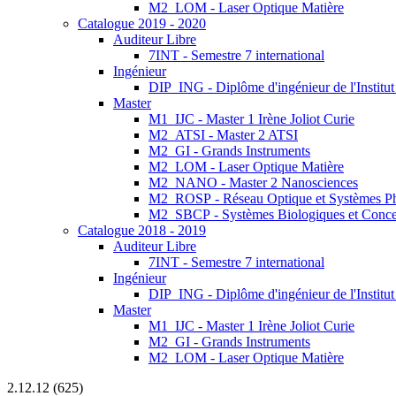
M2_LOM - Laser Optique Matière
Catalogue 2019 - 2020
Auditeur Libre
7INT - Semestre 7 international
Ingénieur
DIP_ING - Diplôme d'ingénieur de l'Institu
Master
M1_IJC - Master 1 Irène Joliot Curie
M2_ATSI - Master 2 ATSI
M2_GI - Grands Instruments
M2_LOM - Laser Optique Matière
M2_NANO - Master 2 Nanosciences
M2_ROSP - Réseau Optique et Systèmes P
M2_SBCP - Systèmes Biologiques et Conce
Catalogue 2018 - 2019
Auditeur Libre
7INT - Semestre 7 international
Ingénieur
DIP_ING - Diplôme d'ingénieur de l'Institut
Master
M1_IJC - Master 1 Irène Joliot Curie
M2_GI - Grands Instruments
M2_LOM - Laser Optique Matière
2.12.12 (625)