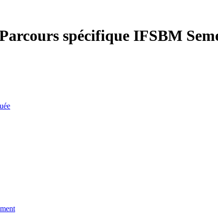
Parcours spécifique IFSBM Seme
quée
ement