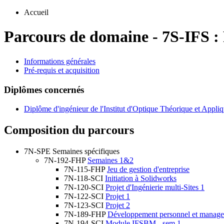
Accueil
Parcours de domaine
-
7S-IFS :
Informations générales
Pré-requis et acquisition
Diplômes concernés
Diplôme d'ingénieur de l'Institut d'Optique Théorique et Appli
Composition du parcours
7N-SPE
Semaines spécifiques
7N-192-FHP
Semaines 1&2
7N-115-FHP
Jeu de gestion d'entreprise
7N-118-SCI
Initiation à Solidworks
7N-120-SCI
Projet d'Ingénierie multi-Sites 1
7N-122-SCI
Projet 1
7N-123-SCI
Projet 2
7N-189-FHP
Développement personnel et manag
7N-194-SCI
Module IFSBM - sem 1