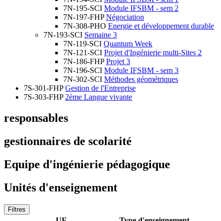
7N-195-SCI
Module IFSBM - sem 2
7N-197-FHP
Négociation
7N-308-PHO
Energie et développement durable
7N-193-SCI
Semaine 3
7N-119-SCI
Quantum Week
7N-121-SCI
Projet d'Ingénierie multi-Sites 2
7N-186-FHP
Projet 3
7N-196-SCI
Module IFSBM - sem 3
7N-302-SCI
Méthodes géométriques
7S-301-FHP
Gestion de l'Entreprise
7S-303-FHP
2ème Langue vivante
responsables
gestionnaires de scolarité
Equipe d'ingénierie pédagogique
Unités d'enseignement
Filtres
UE
Type d'enseignement