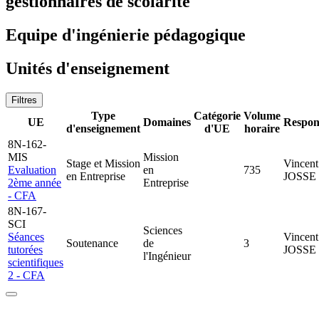
gestionnaires de scolarité
Equipe d'ingénierie pédagogique
Unités d'enseignement
Filtres
Type
Catégorie
Volume
UE
Domaines
Respon
d'enseignement
d'UE
horaire
8N-162-
MIS
Mission
Stage et Mission
Vincent
Evaluation
en
735
en Entreprise
JOSSE
2ème année
Entreprise
- CFA
8N-167-
SCI
Sciences
Séances
Vincent
Soutenance
de
3
tutorées
JOSSE
l'Ingénieur
scientifiques
2 - CFA