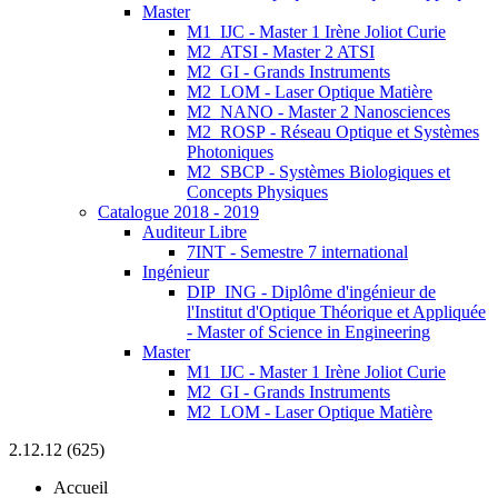
Master
M1_IJC - Master 1 Irène Joliot Curie
M2_ATSI - Master 2 ATSI
M2_GI - Grands Instruments
M2_LOM - Laser Optique Matière
M2_NANO - Master 2 Nanosciences
M2_ROSP - Réseau Optique et Systèmes
Photoniques
M2_SBCP - Systèmes Biologiques et
Concepts Physiques
Catalogue 2018 - 2019
Auditeur Libre
7INT - Semestre 7 international
Ingénieur
DIP_ING - Diplôme d'ingénieur de
l'Institut d'Optique Théorique et Appliquée
- Master of Science in Engineering
Master
M1_IJC - Master 1 Irène Joliot Curie
M2_GI - Grands Instruments
M2_LOM - Laser Optique Matière
2.12.12 (625)
Accueil