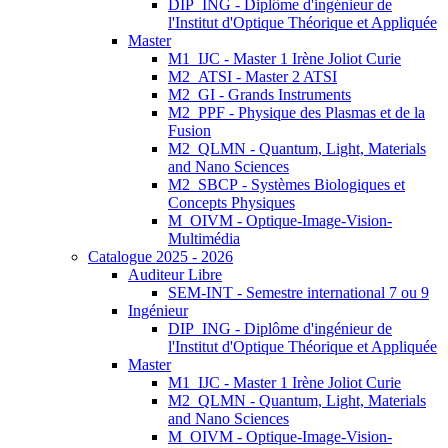
DIP_ING - Diplôme d'ingénieur de
l'Institut d'Optique Théorique et Appliquée
Master
M1_IJC - Master 1 Irène Joliot Curie
M2_ATSI - Master 2 ATSI
M2_GI - Grands Instruments
M2_PPF - Physique des Plasmas et de la
Fusion
M2_QLMN - Quantum, Light, Materials
and Nano Sciences
M2_SBCP - Systèmes Biologiques et
Concepts Physiques
M_OIVM - Optique-Image-Vision-
Multimédia
Catalogue 2025 - 2026
Auditeur Libre
SEM-INT - Semestre international 7 ou 9
Ingénieur
DIP_ING - Diplôme d'ingénieur de
l'Institut d'Optique Théorique et Appliquée
Master
M1_IJC - Master 1 Irène Joliot Curie
M2_QLMN - Quantum, Light, Materials
and Nano Sciences
M_OIVM - Optique-Image-Vision-