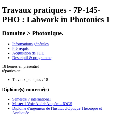
Travaux pratiques
-
7P-145-
PHO :
Labwork in Photonics 1
Domaine > Photonique.
Informations générales
Pré-requis
Acquisition de l'UE
Descriptif & programme
18 heures en présentiel
réparties en:
Travaux pratiques :
18
Diplôme(s) concerné(s)
Semestre 7 international
Master 1 Voie André Ampère - IOGS
Diplôme d'ingénieur de l'Institut d'Optique Théorique et
Appliquée