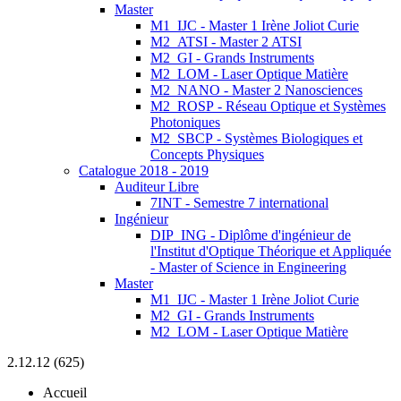
Master
M1_IJC - Master 1 Irène Joliot Curie
M2_ATSI - Master 2 ATSI
M2_GI - Grands Instruments
M2_LOM - Laser Optique Matière
M2_NANO - Master 2 Nanosciences
M2_ROSP - Réseau Optique et Systèmes
Photoniques
M2_SBCP - Systèmes Biologiques et
Concepts Physiques
Catalogue 2018 - 2019
Auditeur Libre
7INT - Semestre 7 international
Ingénieur
DIP_ING - Diplôme d'ingénieur de
l'Institut d'Optique Théorique et Appliquée
- Master of Science in Engineering
Master
M1_IJC - Master 1 Irène Joliot Curie
M2_GI - Grands Instruments
M2_LOM - Laser Optique Matière
2.12.12 (625)
Accueil