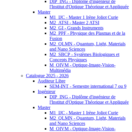
DIP_ING - Diplôme d'ingénieur de
l'Institut d'Optique Théorique et Appliquée
Master
M1_IJC - Master 1 Irène Joliot Curie
M2_ATSI - Master 2 ATSI
M2_GI - Grands Instruments
M2_PPF - Physique des Plasmas et de la
Fusion
M2_QLMN - Quantum, Light, Materials
and Nano Sciences
M2_SBCP - Systèmes Biologiques et
Concepts Physiques
M_OIVM - Optique-Image-Vision-
Multimédia
Catalogue 2025 - 2026
Auditeur Libre
SEM-INT - Semestre international 7 ou 9
Ingénieur
DIP_ING - Diplôme d'ingénieur de
l'Institut d'Optique Théorique et Appliquée
Master
M1_IJC - Master 1 Irène Joliot Curie
M2_QLMN - Quantum, Light, Materials
and Nano Sciences
M_OIVM - Optique-Image-Vision-