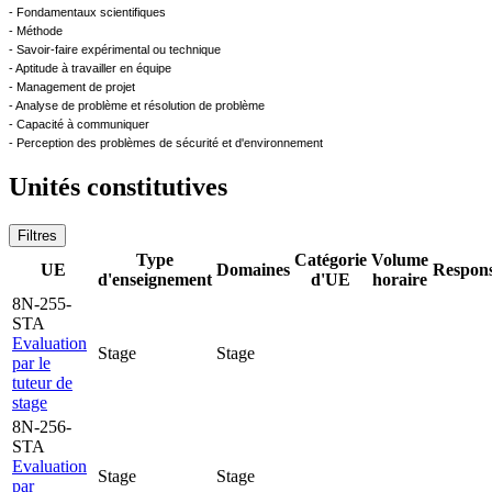
- Fondamentaux scientifiques
- Méthode
- Savoir-faire expérimental ou technique
- Aptitude à travailler en équipe
- Management de projet
- Analyse de problème et résolution de problème
- Capacité à communiquer
- Perception des problèmes de sécurité et d'environnement
Unités constitutives
Filtres
Type
Catégorie
Volume
UE
Domaines
Respons
d'enseignement
d'UE
horaire
8N-255-
STA
Evaluation
Stage
Stage
par le
tuteur de
stage
8N-256-
STA
Evaluation
Stage
Stage
par