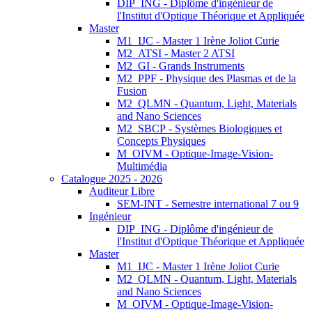
DIP_ING - Diplôme d'ingénieur de
l'Institut d'Optique Théorique et Appliquée
Master
M1_IJC - Master 1 Irène Joliot Curie
M2_ATSI - Master 2 ATSI
M2_GI - Grands Instruments
M2_PPF - Physique des Plasmas et de la
Fusion
M2_QLMN - Quantum, Light, Materials
and Nano Sciences
M2_SBCP - Systèmes Biologiques et
Concepts Physiques
M_OIVM - Optique-Image-Vision-
Multimédia
Catalogue 2025 - 2026
Auditeur Libre
SEM-INT - Semestre international 7 ou 9
Ingénieur
DIP_ING - Diplôme d'ingénieur de
l'Institut d'Optique Théorique et Appliquée
Master
M1_IJC - Master 1 Irène Joliot Curie
M2_QLMN - Quantum, Light, Materials
and Nano Sciences
M_OIVM - Optique-Image-Vision-