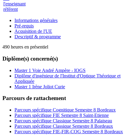
l'enseignant
référent
Informations générales
Pré-requis
Acquisition de l'UE
Descriptif & programme
490 heures en présentiel
Diplôme(s) concerné(s)
Master 1 Voie André Ampère - IOGS
Diplôme d'ingénieur de l'Institut d'Optique Théorique et
Appliquée
Master 1 Irène Joliot Curie
Parcours de rattachement
Parcours spécifique Cognitique Semestre 8 Bordeaux
Parcours spécifique FIE Semestre 8 Saint-Etienne
Parcours spécifique Classique Semestre 8 Palaiseau
Parcours spécifique Classique Semestre 8 Bordeaux
Parcours spécifique FIE-FIR-COG Semestre 8 Bordeaux