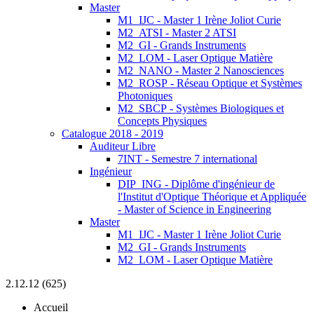
Master
M1_IJC - Master 1 Irène Joliot Curie
M2_ATSI - Master 2 ATSI
M2_GI - Grands Instruments
M2_LOM - Laser Optique Matière
M2_NANO - Master 2 Nanosciences
M2_ROSP - Réseau Optique et Systèmes
Photoniques
M2_SBCP - Systèmes Biologiques et
Concepts Physiques
Catalogue 2018 - 2019
Auditeur Libre
7INT - Semestre 7 international
Ingénieur
DIP_ING - Diplôme d'ingénieur de
l'Institut d'Optique Théorique et Appliquée
- Master of Science in Engineering
Master
M1_IJC - Master 1 Irène Joliot Curie
M2_GI - Grands Instruments
M2_LOM - Laser Optique Matière
2.12.12 (625)
Accueil