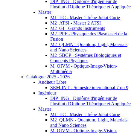
DIP_ING - Diplôme d'ingénieur de
l'Institut d'Optique Théorique et Appliquée
Master
M1_IJC - Master 1 Irène Joliot Curie
M2_ATSI - Master 2 ATSI
M2_GI - Grands Instruments
M2_PPF - Physique des Plasmas et de la
Fusion
M2_QLMN - Quantum, Light, Materials
and Nano Sciences
M2_SBCP - Systèmes Biologiques et
Concepts Physiques
M_OIVM - Optique-Image-Vision-
Multimédia
Catalogue 2025 - 2026
Auditeur Libre
SEM-INT - Semestre international 7 ou 9
Ingénieur
DIP_ING - Diplôme d'ingénieur de
l'Institut d'Optique Théorique et Appliquée
Master
M1_IJC - Master 1 Irène Joliot Curie
M2_QLMN - Quantum, Light, Materials
and Nano Sciences
M_OIVM - Optique-Image-Vision-