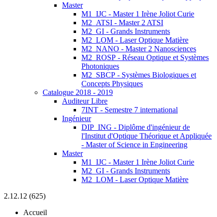
Master
M1_IJC - Master 1 Irène Joliot Curie
M2_ATSI - Master 2 ATSI
M2_GI - Grands Instruments
M2_LOM - Laser Optique Matière
M2_NANO - Master 2 Nanosciences
M2_ROSP - Réseau Optique et Systèmes
Photoniques
M2_SBCP - Systèmes Biologiques et
Concepts Physiques
Catalogue 2018 - 2019
Auditeur Libre
7INT - Semestre 7 international
Ingénieur
DIP_ING - Diplôme d'ingénieur de
l'Institut d'Optique Théorique et Appliquée
- Master of Science in Engineering
Master
M1_IJC - Master 1 Irène Joliot Curie
M2_GI - Grands Instruments
M2_LOM - Laser Optique Matière
2.12.12 (625)
Accueil