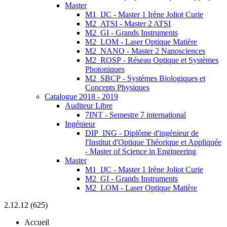
Master
M1_IJC - Master 1 Irène Joliot Curie
M2_ATSI - Master 2 ATSI
M2_GI - Grands Instruments
M2_LOM - Laser Optique Matière
M2_NANO - Master 2 Nanosciences
M2_ROSP - Réseau Optique et Systèmes
Photoniques
M2_SBCP - Systèmes Biologiques et
Concepts Physiques
Catalogue 2018 - 2019
Auditeur Libre
7INT - Semestre 7 international
Ingénieur
DIP_ING - Diplôme d'ingénieur de
l'Institut d'Optique Théorique et Appliquée
- Master of Science in Engineering
Master
M1_IJC - Master 1 Irène Joliot Curie
M2_GI - Grands Instruments
M2_LOM - Laser Optique Matière
2.12.12 (625)
Accueil