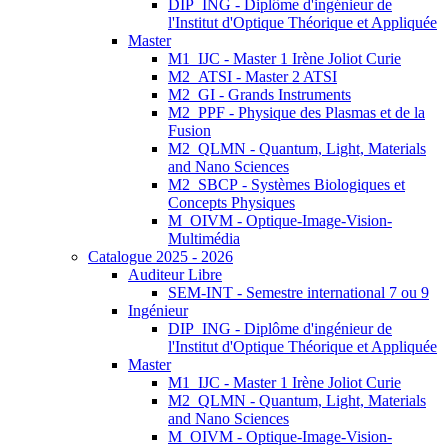
DIP_ING - Diplôme d'ingénieur de
l'Institut d'Optique Théorique et Appliquée
Master
M1_IJC - Master 1 Irène Joliot Curie
M2_ATSI - Master 2 ATSI
M2_GI - Grands Instruments
M2_PPF - Physique des Plasmas et de la
Fusion
M2_QLMN - Quantum, Light, Materials
and Nano Sciences
M2_SBCP - Systèmes Biologiques et
Concepts Physiques
M_OIVM - Optique-Image-Vision-
Multimédia
Catalogue 2025 - 2026
Auditeur Libre
SEM-INT - Semestre international 7 ou 9
Ingénieur
DIP_ING - Diplôme d'ingénieur de
l'Institut d'Optique Théorique et Appliquée
Master
M1_IJC - Master 1 Irène Joliot Curie
M2_QLMN - Quantum, Light, Materials
and Nano Sciences
M_OIVM - Optique-Image-Vision-