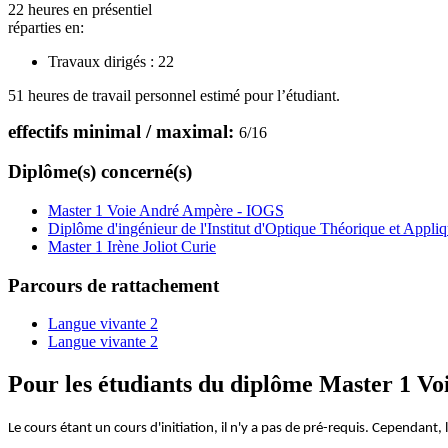
22 heures en présentiel
réparties en:
Travaux dirigés :
22
51 heures de travail personnel estimé pour l’étudiant.
effectifs minimal / maximal:
6
/
16
Diplôme(s) concerné(s)
Master 1 Voie André Ampère - IOGS
Diplôme d'ingénieur de l'Institut d'Optique Théorique et Appli
Master 1 Irène Joliot Curie
Parcours de rattachement
Langue vivante 2
Langue vivante 2
Pour les étudiants du diplôme
Master 1 Vo
Le cours étant un cours d'initiation, il n'y a pas de pré-requis. Cependant, 