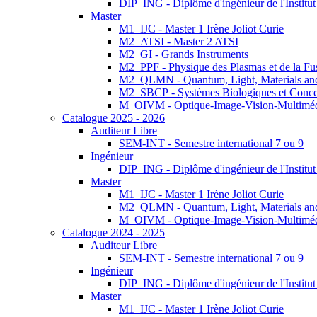
DIP_ING - Diplôme d'ingénieur de l'Institu
Master
M1_IJC - Master 1 Irène Joliot Curie
M2_ATSI - Master 2 ATSI
M2_GI - Grands Instruments
M2_PPF - Physique des Plasmas et de la Fu
M2_QLMN - Quantum, Light, Materials an
M2_SBCP - Systèmes Biologiques et Conce
M_OIVM - Optique-Image-Vision-Multimé
Catalogue 2025 - 2026
Auditeur Libre
SEM-INT - Semestre international 7 ou 9
Ingénieur
DIP_ING - Diplôme d'ingénieur de l'Institu
Master
M1_IJC - Master 1 Irène Joliot Curie
M2_QLMN - Quantum, Light, Materials an
M_OIVM - Optique-Image-Vision-Multimé
Catalogue 2024 - 2025
Auditeur Libre
SEM-INT - Semestre international 7 ou 9
Ingénieur
DIP_ING - Diplôme d'ingénieur de l'Institu
Master
M1_IJC - Master 1 Irène Joliot Curie