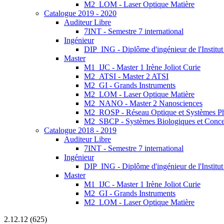
M2_LOM - Laser Optique Matière
Catalogue 2019 - 2020
Auditeur Libre
7INT - Semestre 7 international
Ingénieur
DIP_ING - Diplôme d'ingénieur de l'Institu
Master
M1_IJC - Master 1 Irène Joliot Curie
M2_ATSI - Master 2 ATSI
M2_GI - Grands Instruments
M2_LOM - Laser Optique Matière
M2_NANO - Master 2 Nanosciences
M2_ROSP - Réseau Optique et Systèmes P
M2_SBCP - Systèmes Biologiques et Conce
Catalogue 2018 - 2019
Auditeur Libre
7INT - Semestre 7 international
Ingénieur
DIP_ING - Diplôme d'ingénieur de l'Institut
Master
M1_IJC - Master 1 Irène Joliot Curie
M2_GI - Grands Instruments
M2_LOM - Laser Optique Matière
2.12.12 (625)