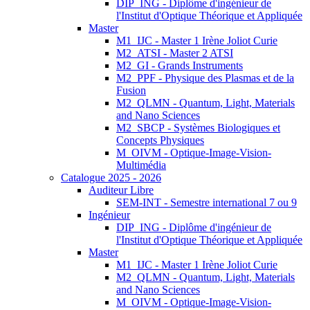
DIP_ING - Diplôme d'ingénieur de
l'Institut d'Optique Théorique et Appliquée
Master
M1_IJC - Master 1 Irène Joliot Curie
M2_ATSI - Master 2 ATSI
M2_GI - Grands Instruments
M2_PPF - Physique des Plasmas et de la
Fusion
M2_QLMN - Quantum, Light, Materials
and Nano Sciences
M2_SBCP - Systèmes Biologiques et
Concepts Physiques
M_OIVM - Optique-Image-Vision-
Multimédia
Catalogue 2025 - 2026
Auditeur Libre
SEM-INT - Semestre international 7 ou 9
Ingénieur
DIP_ING - Diplôme d'ingénieur de
l'Institut d'Optique Théorique et Appliquée
Master
M1_IJC - Master 1 Irène Joliot Curie
M2_QLMN - Quantum, Light, Materials
and Nano Sciences
M_OIVM - Optique-Image-Vision-