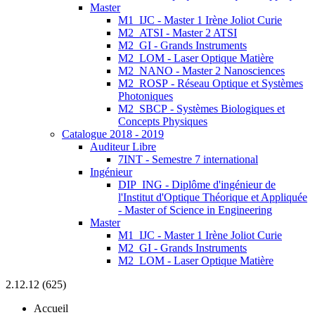
Master
M1_IJC - Master 1 Irène Joliot Curie
M2_ATSI - Master 2 ATSI
M2_GI - Grands Instruments
M2_LOM - Laser Optique Matière
M2_NANO - Master 2 Nanosciences
M2_ROSP - Réseau Optique et Systèmes
Photoniques
M2_SBCP - Systèmes Biologiques et
Concepts Physiques
Catalogue 2018 - 2019
Auditeur Libre
7INT - Semestre 7 international
Ingénieur
DIP_ING - Diplôme d'ingénieur de
l'Institut d'Optique Théorique et Appliquée
- Master of Science in Engineering
Master
M1_IJC - Master 1 Irène Joliot Curie
M2_GI - Grands Instruments
M2_LOM - Laser Optique Matière
2.12.12 (625)
Accueil