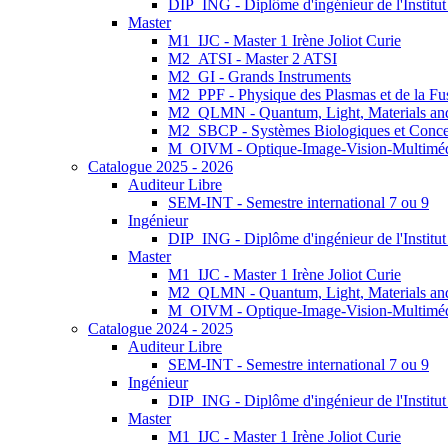
DIP_ING - Diplôme d'ingénieur de l'Institu
Master
M1_IJC - Master 1 Irène Joliot Curie
M2_ATSI - Master 2 ATSI
M2_GI - Grands Instruments
M2_PPF - Physique des Plasmas et de la Fu
M2_QLMN - Quantum, Light, Materials an
M2_SBCP - Systèmes Biologiques et Conce
M_OIVM - Optique-Image-Vision-Multimé
Catalogue 2025 - 2026
Auditeur Libre
SEM-INT - Semestre international 7 ou 9
Ingénieur
DIP_ING - Diplôme d'ingénieur de l'Institu
Master
M1_IJC - Master 1 Irène Joliot Curie
M2_QLMN - Quantum, Light, Materials an
M_OIVM - Optique-Image-Vision-Multimé
Catalogue 2024 - 2025
Auditeur Libre
SEM-INT - Semestre international 7 ou 9
Ingénieur
DIP_ING - Diplôme d'ingénieur de l'Institu
Master
M1_IJC - Master 1 Irène Joliot Curie