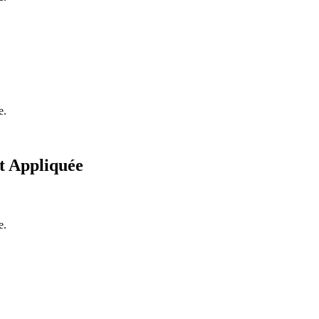
e.
et Appliquée
e.