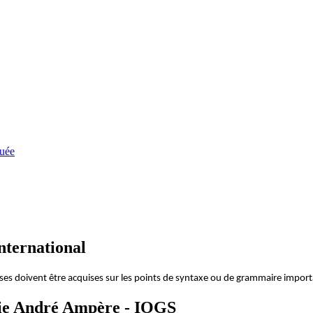
quée
nternational
es doivent être acquises sur les points de syntaxe ou de grammaire importan
ie André Ampère - IOGS