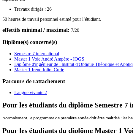
Travaux dirigés :
26
50 heures de travail personnel estimé pour l’étudiant.
effectifs minimal / maximal:
7
/
20
Diplôme(s) concerné(s)
Semestre 7 international
Master 1 Voie André Ampère - IOGS
Diplôme d'ingénieur de l'Institut d'Optique Théorique et Appli
Master 1 Irène Joliot Curie
Parcours de rattachement
Langue vivante 2
Pour les étudiants du diplôme
Semestre 7 i
Normalement, le programme de première année doit être maîtrisé : les bas
Pour les étudiants du diplôme
Master 1 Vo