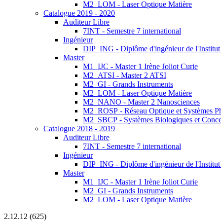
M2_LOM - Laser Optique Matière
Catalogue 2019 - 2020
Auditeur Libre
7INT - Semestre 7 international
Ingénieur
DIP_ING - Diplôme d'ingénieur de l'Institu
Master
M1_IJC - Master 1 Irène Joliot Curie
M2_ATSI - Master 2 ATSI
M2_GI - Grands Instruments
M2_LOM - Laser Optique Matière
M2_NANO - Master 2 Nanosciences
M2_ROSP - Réseau Optique et Systèmes P
M2_SBCP - Systèmes Biologiques et Conce
Catalogue 2018 - 2019
Auditeur Libre
7INT - Semestre 7 international
Ingénieur
DIP_ING - Diplôme d'ingénieur de l'Institut
Master
M1_IJC - Master 1 Irène Joliot Curie
M2_GI - Grands Instruments
M2_LOM - Laser Optique Matière
2.12.12 (625)