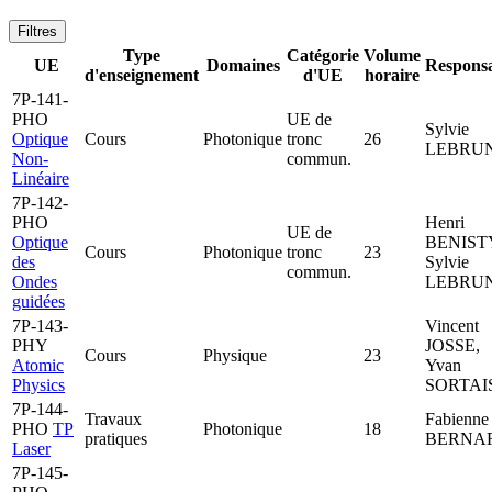
Filtres
Type
Catégorie
Volume
UE
Domaines
Responsa
d'enseignement
d'UE
horaire
7P-141-
PHO
UE de
Sylvie
Optique
Cours
Photonique
tronc
26
LEBRU
Non-
commun.
Linéaire
7P-142-
PHO
Henri
UE de
Optique
BENIST
Cours
Photonique
tronc
23
des
Sylvie
commun.
Ondes
LEBRU
guidées
7P-143-
Vincent
PHY
JOSSE,
Cours
Physique
23
Atomic
Yvan
Physics
SORTAI
7P-144-
Travaux
Fabienne
PHO
TP
Photonique
18
pratiques
BERNA
Laser
7P-145-