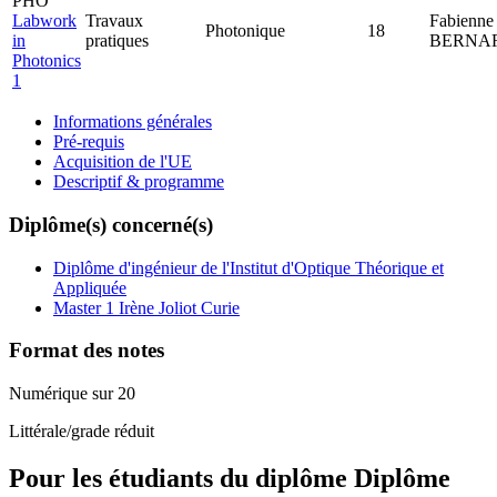
PHO
Labwork
Travaux
Fabienne
Photonique
18
in
pratiques
BERNA
Photonics
1
Informations générales
Pré-requis
Acquisition de l'UE
Descriptif & programme
Diplôme(s) concerné(s)
Diplôme d'ingénieur de l'Institut d'Optique Théorique et
Appliquée
Master 1 Irène Joliot Curie
Format des notes
Numérique sur 20
Littérale/grade réduit
Pour les étudiants du diplôme
Diplôme