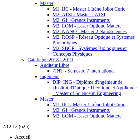
Master
M1_IJC - Master 1 Irène Joliot Curie
M2_ATSI - Master 2 ATSI
M2_GI - Grands Instruments
M2_LOM - Laser Optique Matière
M2_NANO - Master 2 Nanosciences
M2_ROSP - Réseau Optique et Systèmes
Photoniques
M2_SBCP - Systèmes Biologiques et
Concepts Physiques
Catalogue 2018 - 2019
Auditeur Libre
7INT - Semestre 7 international
Ingénieur
DIP_ING - Diplôme d'ingénieur de
l'Institut d'Optique Théorique et Appliquée
- Master of Science in Engineering
Master
M1_IJC - Master 1 Irène Joliot Curie
M2_GI - Grands Instruments
M2_LOM - Laser Optique Matière
2.12.12 (625)
Accueil