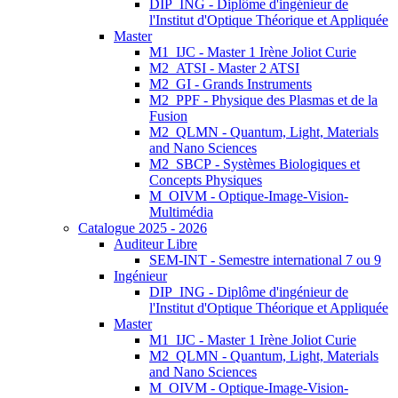
DIP_ING - Diplôme d'ingénieur de
l'Institut d'Optique Théorique et Appliquée
Master
M1_IJC - Master 1 Irène Joliot Curie
M2_ATSI - Master 2 ATSI
M2_GI - Grands Instruments
M2_PPF - Physique des Plasmas et de la
Fusion
M2_QLMN - Quantum, Light, Materials
and Nano Sciences
M2_SBCP - Systèmes Biologiques et
Concepts Physiques
M_OIVM - Optique-Image-Vision-
Multimédia
Catalogue 2025 - 2026
Auditeur Libre
SEM-INT - Semestre international 7 ou 9
Ingénieur
DIP_ING - Diplôme d'ingénieur de
l'Institut d'Optique Théorique et Appliquée
Master
M1_IJC - Master 1 Irène Joliot Curie
M2_QLMN - Quantum, Light, Materials
and Nano Sciences
M_OIVM - Optique-Image-Vision-