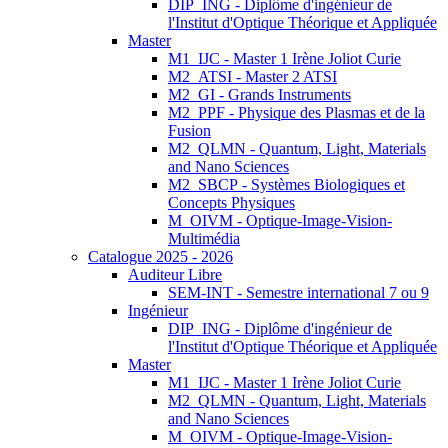
DIP_ING - Diplôme d'ingénieur de
l'Institut d'Optique Théorique et Appliquée
Master
M1_IJC - Master 1 Irène Joliot Curie
M2_ATSI - Master 2 ATSI
M2_GI - Grands Instruments
M2_PPF - Physique des Plasmas et de la
Fusion
M2_QLMN - Quantum, Light, Materials
and Nano Sciences
M2_SBCP - Systèmes Biologiques et
Concepts Physiques
M_OIVM - Optique-Image-Vision-
Multimédia
Catalogue 2025 - 2026
Auditeur Libre
SEM-INT - Semestre international 7 ou 9
Ingénieur
DIP_ING - Diplôme d'ingénieur de
l'Institut d'Optique Théorique et Appliquée
Master
M1_IJC - Master 1 Irène Joliot Curie
M2_QLMN - Quantum, Light, Materials
and Nano Sciences
M_OIVM - Optique-Image-Vision-