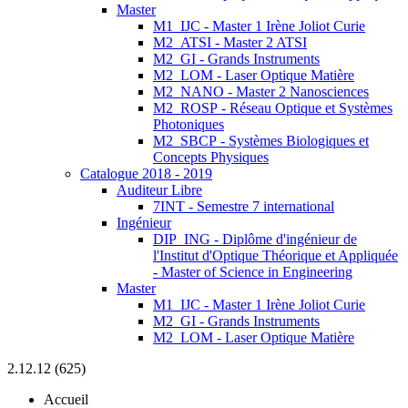
Master
M1_IJC - Master 1 Irène Joliot Curie
M2_ATSI - Master 2 ATSI
M2_GI - Grands Instruments
M2_LOM - Laser Optique Matière
M2_NANO - Master 2 Nanosciences
M2_ROSP - Réseau Optique et Systèmes
Photoniques
M2_SBCP - Systèmes Biologiques et
Concepts Physiques
Catalogue 2018 - 2019
Auditeur Libre
7INT - Semestre 7 international
Ingénieur
DIP_ING - Diplôme d'ingénieur de
l'Institut d'Optique Théorique et Appliquée
- Master of Science in Engineering
Master
M1_IJC - Master 1 Irène Joliot Curie
M2_GI - Grands Instruments
M2_LOM - Laser Optique Matière
2.12.12 (625)
Accueil