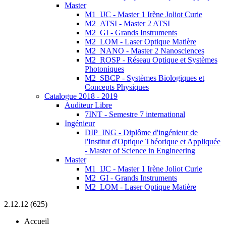
Master
M1_IJC - Master 1 Irène Joliot Curie
M2_ATSI - Master 2 ATSI
M2_GI - Grands Instruments
M2_LOM - Laser Optique Matière
M2_NANO - Master 2 Nanosciences
M2_ROSP - Réseau Optique et Systèmes
Photoniques
M2_SBCP - Systèmes Biologiques et
Concepts Physiques
Catalogue 2018 - 2019
Auditeur Libre
7INT - Semestre 7 international
Ingénieur
DIP_ING - Diplôme d'ingénieur de
l'Institut d'Optique Théorique et Appliquée
- Master of Science in Engineering
Master
M1_IJC - Master 1 Irène Joliot Curie
M2_GI - Grands Instruments
M2_LOM - Laser Optique Matière
2.12.12 (625)
Accueil