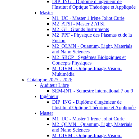
DIP_ING - Diplôme d'ingénieur de
l'Institut d'Optique Théorique et Appliquée
Master
M1_IJC - Master 1 Irène Joliot Curie
M2_ATSI - Master 2 ATSI
M2_GI - Grands Instruments
M2_PPF - Physique des Plasmas et de la
Fusion
M2_QLMN - Quantum, Light, Materials
and Nano Sciences
M2_SBCP - Systèmes Biologiques et
Concepts Physiques
M_OIVM - Optique-Image-Vision-
Multimédia
Catalogue 2025 - 2026
Auditeur Libre
SEM-INT - Semestre international 7 ou 9
Ingénieur
DIP_ING - Diplôme d'ingénieur de
l'Institut d'Optique Théorique et Appliquée
Master
M1_IJC - Master 1 Irène Joliot Curie
M2_QLMN - Quantum, Light, Materials
and Nano Sciences
M_OIVM - Optique-Image-Vision-