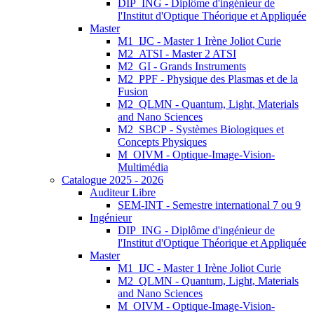
DIP_ING - Diplôme d'ingénieur de
l'Institut d'Optique Théorique et Appliquée
Master
M1_IJC - Master 1 Irène Joliot Curie
M2_ATSI - Master 2 ATSI
M2_GI - Grands Instruments
M2_PPF - Physique des Plasmas et de la
Fusion
M2_QLMN - Quantum, Light, Materials
and Nano Sciences
M2_SBCP - Systèmes Biologiques et
Concepts Physiques
M_OIVM - Optique-Image-Vision-
Multimédia
Catalogue 2025 - 2026
Auditeur Libre
SEM-INT - Semestre international 7 ou 9
Ingénieur
DIP_ING - Diplôme d'ingénieur de
l'Institut d'Optique Théorique et Appliquée
Master
M1_IJC - Master 1 Irène Joliot Curie
M2_QLMN - Quantum, Light, Materials
and Nano Sciences
M_OIVM - Optique-Image-Vision-