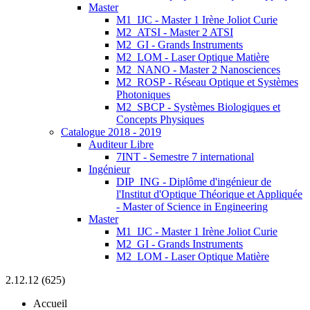
Master
M1_IJC - Master 1 Irène Joliot Curie
M2_ATSI - Master 2 ATSI
M2_GI - Grands Instruments
M2_LOM - Laser Optique Matière
M2_NANO - Master 2 Nanosciences
M2_ROSP - Réseau Optique et Systèmes
Photoniques
M2_SBCP - Systèmes Biologiques et
Concepts Physiques
Catalogue 2018 - 2019
Auditeur Libre
7INT - Semestre 7 international
Ingénieur
DIP_ING - Diplôme d'ingénieur de
l'Institut d'Optique Théorique et Appliquée
- Master of Science in Engineering
Master
M1_IJC - Master 1 Irène Joliot Curie
M2_GI - Grands Instruments
M2_LOM - Laser Optique Matière
2.12.12 (625)
Accueil