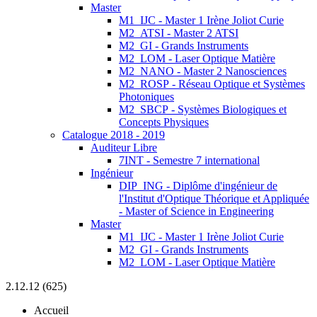
Master
M1_IJC - Master 1 Irène Joliot Curie
M2_ATSI - Master 2 ATSI
M2_GI - Grands Instruments
M2_LOM - Laser Optique Matière
M2_NANO - Master 2 Nanosciences
M2_ROSP - Réseau Optique et Systèmes
Photoniques
M2_SBCP - Systèmes Biologiques et
Concepts Physiques
Catalogue 2018 - 2019
Auditeur Libre
7INT - Semestre 7 international
Ingénieur
DIP_ING - Diplôme d'ingénieur de
l'Institut d'Optique Théorique et Appliquée
- Master of Science in Engineering
Master
M1_IJC - Master 1 Irène Joliot Curie
M2_GI - Grands Instruments
M2_LOM - Laser Optique Matière
2.12.12 (625)
Accueil