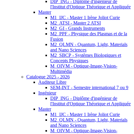
DIP_ING - Diplôme d'ingénieur de
l'Institut d'Optique Théorique et Appliquée
Master
M1_IJC - Master 1 Irène Joliot Curie
M2_ATSI - Master 2 ATSI
M2_GI - Grands Instruments
M2_PPF - Physique des Plasmas et de la
Fusion
M2_QLMN - Quantum, Light, Materials
and Nano Sciences
M2_SBCP - Systèmes Biologiques et
Concepts Physiques
M_OIVM - Optique-Image-Vision-
Multimédia
Catalogue 2025 - 2026
Auditeur Libre
SEM-INT - Semestre international 7 ou 9
Ingénieur
DIP_ING - Diplôme d'ingénieur de
l'Institut d'Optique Théorique et Appliquée
Master
M1_IJC - Master 1 Irène Joliot Curie
M2_QLMN - Quantum, Light, Materials
and Nano Sciences
M_OIVM - Optique-Image-Vision-