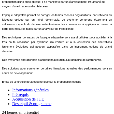
propagation d’une onde optique. Il se manifeste par un élargissement, instantané ou
moyen, d’une image ou d’un faisceau.
L’optique adaptative permet de corriger en temps réel ces dégradations, par réflexion du
faisceau optique sur un miroir déformable. Le système comprend également un
calculateur capable de déduire instantanément les commandes à appliquer au miroir
à
partir des mesures faites par un analyseur de front d’onde.
Des techniques connexes de l’optique adaptative sont aussi utilisées pour accéder à la
très haute résolution par synthèse d’ouverture et à la correction des aberrations
lentement évolutives qui peuvent apparaître dans un instrument optique de grand
diamètre.
Des systèmes opérationnels s’appliquent aujourd’hui au domaine de l’astronomie.
Des solutions pour surmonter certaines limitations actuelles des performances sont en
cours de développement.
Effets de la turbulence atmosphérique sur la propagation optique
Informations générales
Pré-requis
Acquisition de l'UE
Descriptif & programme
24 heures en présentiel