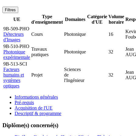
Filtres
Type
Catégorie
Volume
UE
Domaines
Resp
d'enseignement
d'UE
horaire
9B-509-PHO
Kevi
Détecteurs
Cours
Photonique
16
Foube
d'Images
9B-510-PHO
Travaux
Jean
Photonique
Photonique
32
pratiques
AUG
expérimentale
9B-513-SCI
Facteurs
Sciences
Jean
humains et
Projet
de
32
AUG
systèmes
l'Ingénieur
optiques
Informations générales
Pré-requis
Acquisition de l'UE
Descriptif & programme
Diplôme(s) concerné(s)