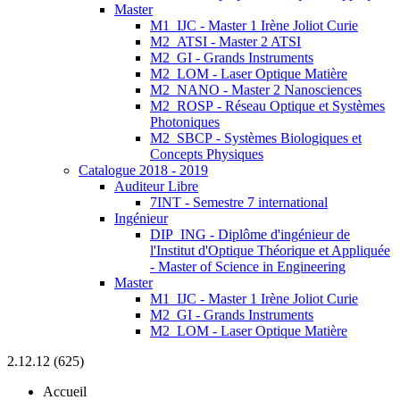
Master
M1_IJC - Master 1 Irène Joliot Curie
M2_ATSI - Master 2 ATSI
M2_GI - Grands Instruments
M2_LOM - Laser Optique Matière
M2_NANO - Master 2 Nanosciences
M2_ROSP - Réseau Optique et Systèmes
Photoniques
M2_SBCP - Systèmes Biologiques et
Concepts Physiques
Catalogue 2018 - 2019
Auditeur Libre
7INT - Semestre 7 international
Ingénieur
DIP_ING - Diplôme d'ingénieur de
l'Institut d'Optique Théorique et Appliquée
- Master of Science in Engineering
Master
M1_IJC - Master 1 Irène Joliot Curie
M2_GI - Grands Instruments
M2_LOM - Laser Optique Matière
2.12.12 (625)
Accueil