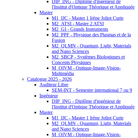
DIP_ING - Diplôme d'ingénieur de
l'Institut d'Optique Théorique et Appliquée
Master
M1_IJC - Master 1 Irène Joliot Curie
M2_ATSI - Master 2 ATSI
M2_GI - Grands Instruments
M2_PPF - Physique des Plasmas et de la
Fusion
M2_QLMN - Quantum, Light, Materials
and Nano Sciences
M2_SBCP - Systèmes Biologiques et
Concepts Physiques
M_OIVM - Optique-Image-Vision-
Multimédia
Catalogue 2025 - 2026
Auditeur Libre
SEM-INT - Semestre international 7 ou 9
Ingénieur
DIP_ING - Diplôme d'ingénieur de
l'Institut d'Optique Théorique et Appliquée
Master
M1_IJC - Master 1 Irène Joliot Curie
M2_QLMN - Quantum, Light, Materials
and Nano Sciences
M_OIVM - Optique-Image-Vision-