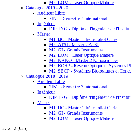
M2_LOM - Laser Optique Matière
Catalogue 2019 - 2020
Auditeur Libre
7INT - Semestre 7 international
Ingénieur
DIP_ING - Diplôme d'ingénieur de l'Institu
Master
M1_IJC - Master 1 Irène Joliot Curie
M2_ATSI - Master 2 ATSI
M2_GI - Grands Instruments
M2_LOM - Laser Optique Matière
M2_NANO - Master 2 Nanosciences
M2_ROSP - Réseau Optique et Systèmes P
M2_SBCP - Systèmes Biologiques et Conce
Catalogue 2018 - 2019
Auditeur Libre
7INT - Semestre 7 international
Ingénieur
DIP_ING - Diplôme d'ingénieur de l'Institut
Master
M1_IJC - Master 1 Irène Joliot Curie
M2_GI - Grands Instruments
M2_LOM - Laser Optique Matière
2.12.12 (625)