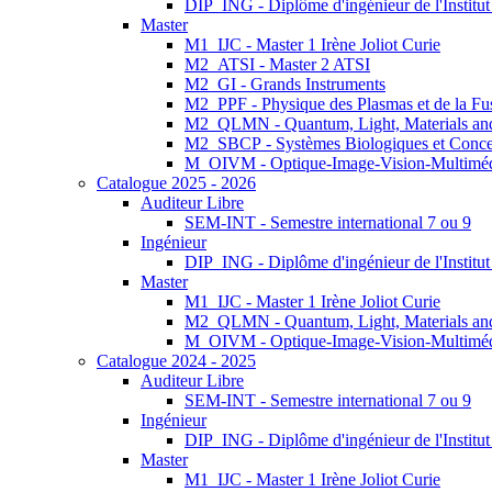
DIP_ING - Diplôme d'ingénieur de l'Institu
Master
M1_IJC - Master 1 Irène Joliot Curie
M2_ATSI - Master 2 ATSI
M2_GI - Grands Instruments
M2_PPF - Physique des Plasmas et de la Fu
M2_QLMN - Quantum, Light, Materials an
M2_SBCP - Systèmes Biologiques et Conce
M_OIVM - Optique-Image-Vision-Multimé
Catalogue 2025 - 2026
Auditeur Libre
SEM-INT - Semestre international 7 ou 9
Ingénieur
DIP_ING - Diplôme d'ingénieur de l'Institu
Master
M1_IJC - Master 1 Irène Joliot Curie
M2_QLMN - Quantum, Light, Materials an
M_OIVM - Optique-Image-Vision-Multimé
Catalogue 2024 - 2025
Auditeur Libre
SEM-INT - Semestre international 7 ou 9
Ingénieur
DIP_ING - Diplôme d'ingénieur de l'Institu
Master
M1_IJC - Master 1 Irène Joliot Curie