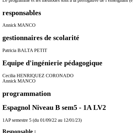
Le programme et les méthodes sont à la prérogative de l’enseignant (e)
responsables
Annick MANCO
gestionnaires de scolarité
Patricia BALTA PETIT
Equipe d'ingénierie pédagogique
Cecilia HENRIQUEZ CORONADO
Annick MANCO
programmation
Espagnol Niveau B sem5 -
1A LV2
1AP semestre 5 (du 01/09/22 au 12/01/23)
Responsable :