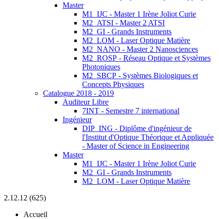
Master
M1_IJC - Master 1 Irène Joliot Curie
M2_ATSI - Master 2 ATSI
M2_GI - Grands Instruments
M2_LOM - Laser Optique Matière
M2_NANO - Master 2 Nanosciences
M2_ROSP - Réseau Optique et Systèmes
Photoniques
M2_SBCP - Systèmes Biologiques et
Concepts Physiques
Catalogue 2018 - 2019
Auditeur Libre
7INT - Semestre 7 international
Ingénieur
DIP_ING - Diplôme d'ingénieur de
l'Institut d'Optique Théorique et Appliquée
- Master of Science in Engineering
Master
M1_IJC - Master 1 Irène Joliot Curie
M2_GI - Grands Instruments
M2_LOM - Laser Optique Matière
2.12.12 (625)
Accueil