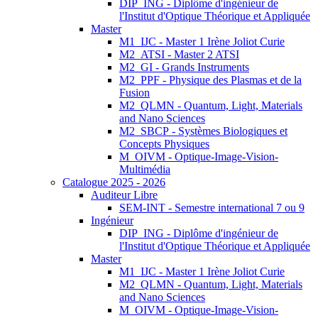
DIP_ING - Diplôme d'ingénieur de
l'Institut d'Optique Théorique et Appliquée
Master
M1_IJC - Master 1 Irène Joliot Curie
M2_ATSI - Master 2 ATSI
M2_GI - Grands Instruments
M2_PPF - Physique des Plasmas et de la
Fusion
M2_QLMN - Quantum, Light, Materials
and Nano Sciences
M2_SBCP - Systèmes Biologiques et
Concepts Physiques
M_OIVM - Optique-Image-Vision-
Multimédia
Catalogue 2025 - 2026
Auditeur Libre
SEM-INT - Semestre international 7 ou 9
Ingénieur
DIP_ING - Diplôme d'ingénieur de
l'Institut d'Optique Théorique et Appliquée
Master
M1_IJC - Master 1 Irène Joliot Curie
M2_QLMN - Quantum, Light, Materials
and Nano Sciences
M_OIVM - Optique-Image-Vision-