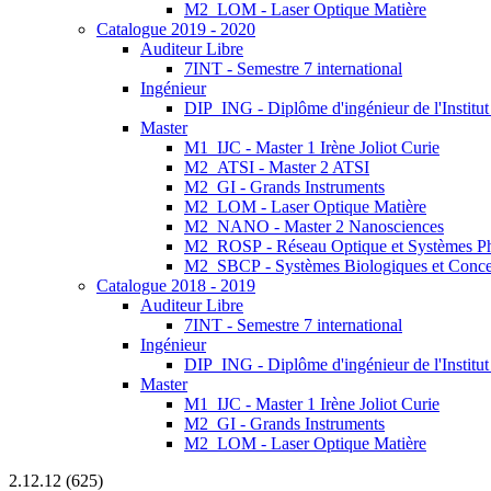
M2_LOM - Laser Optique Matière
Catalogue 2019 - 2020
Auditeur Libre
7INT - Semestre 7 international
Ingénieur
DIP_ING - Diplôme d'ingénieur de l'Institu
Master
M1_IJC - Master 1 Irène Joliot Curie
M2_ATSI - Master 2 ATSI
M2_GI - Grands Instruments
M2_LOM - Laser Optique Matière
M2_NANO - Master 2 Nanosciences
M2_ROSP - Réseau Optique et Systèmes P
M2_SBCP - Systèmes Biologiques et Conce
Catalogue 2018 - 2019
Auditeur Libre
7INT - Semestre 7 international
Ingénieur
DIP_ING - Diplôme d'ingénieur de l'Institut
Master
M1_IJC - Master 1 Irène Joliot Curie
M2_GI - Grands Instruments
M2_LOM - Laser Optique Matière
2.12.12 (625)