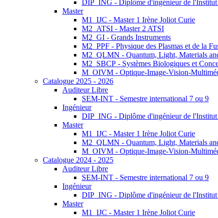
DIP_ING - Diplôme d'ingénieur de l'Institu
Master
M1_IJC - Master 1 Irène Joliot Curie
M2_ATSI - Master 2 ATSI
M2_GI - Grands Instruments
M2_PPF - Physique des Plasmas et de la Fu
M2_QLMN - Quantum, Light, Materials an
M2_SBCP - Systèmes Biologiques et Conce
M_OIVM - Optique-Image-Vision-Multimé
Catalogue 2025 - 2026
Auditeur Libre
SEM-INT - Semestre international 7 ou 9
Ingénieur
DIP_ING - Diplôme d'ingénieur de l'Institu
Master
M1_IJC - Master 1 Irène Joliot Curie
M2_QLMN - Quantum, Light, Materials an
M_OIVM - Optique-Image-Vision-Multimé
Catalogue 2024 - 2025
Auditeur Libre
SEM-INT - Semestre international 7 ou 9
Ingénieur
DIP_ING - Diplôme d'ingénieur de l'Institu
Master
M1_IJC - Master 1 Irène Joliot Curie