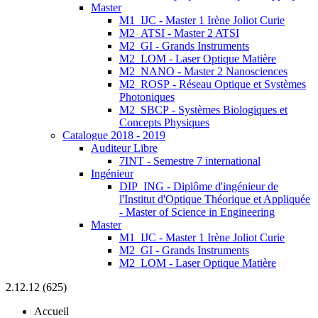
Master
M1_IJC - Master 1 Irène Joliot Curie
M2_ATSI - Master 2 ATSI
M2_GI - Grands Instruments
M2_LOM - Laser Optique Matière
M2_NANO - Master 2 Nanosciences
M2_ROSP - Réseau Optique et Systèmes
Photoniques
M2_SBCP - Systèmes Biologiques et
Concepts Physiques
Catalogue 2018 - 2019
Auditeur Libre
7INT - Semestre 7 international
Ingénieur
DIP_ING - Diplôme d'ingénieur de
l'Institut d'Optique Théorique et Appliquée
- Master of Science in Engineering
Master
M1_IJC - Master 1 Irène Joliot Curie
M2_GI - Grands Instruments
M2_LOM - Laser Optique Matière
2.12.12 (625)
Accueil