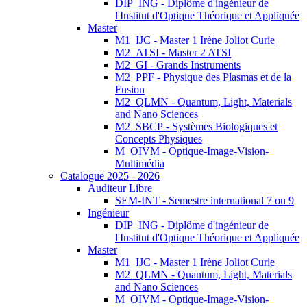
DIP_ING - Diplôme d'ingénieur de
l'Institut d'Optique Théorique et Appliquée
Master
M1_IJC - Master 1 Irène Joliot Curie
M2_ATSI - Master 2 ATSI
M2_GI - Grands Instruments
M2_PPF - Physique des Plasmas et de la
Fusion
M2_QLMN - Quantum, Light, Materials
and Nano Sciences
M2_SBCP - Systèmes Biologiques et
Concepts Physiques
M_OIVM - Optique-Image-Vision-
Multimédia
Catalogue 2025 - 2026
Auditeur Libre
SEM-INT - Semestre international 7 ou 9
Ingénieur
DIP_ING - Diplôme d'ingénieur de
l'Institut d'Optique Théorique et Appliquée
Master
M1_IJC - Master 1 Irène Joliot Curie
M2_QLMN - Quantum, Light, Materials
and Nano Sciences
M_OIVM - Optique-Image-Vision-