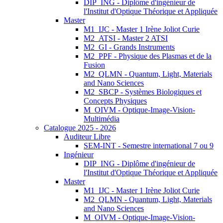
DIP_ING - Diplôme d'ingénieur de
l'Institut d'Optique Théorique et Appliquée
Master
M1_IJC - Master 1 Irène Joliot Curie
M2_ATSI - Master 2 ATSI
M2_GI - Grands Instruments
M2_PPF - Physique des Plasmas et de la
Fusion
M2_QLMN - Quantum, Light, Materials
and Nano Sciences
M2_SBCP - Systèmes Biologiques et
Concepts Physiques
M_OIVM - Optique-Image-Vision-
Multimédia
Catalogue 2025 - 2026
Auditeur Libre
SEM-INT - Semestre international 7 ou 9
Ingénieur
DIP_ING - Diplôme d'ingénieur de
l'Institut d'Optique Théorique et Appliquée
Master
M1_IJC - Master 1 Irène Joliot Curie
M2_QLMN - Quantum, Light, Materials
and Nano Sciences
M_OIVM - Optique-Image-Vision-