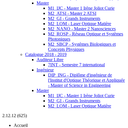
Master
M1_IJC - Master 1 Irène Joliot Curie
M2_ATSI - Master 2 ATSI
M2_GI - Grands Instruments
M2_LOM - Laser Optique Matière
M2_NANO - Master 2 Nanosciences
M2_ROSP - Réseau Optique et Systèmes
Photoniques
M2_SBCP - Systèmes Biologiques et
Concepts Physiques
Catalogue 2018 - 2019
Auditeur Libre
7INT - Semestre 7 international
Ingénieur
DIP_ING - Diplôme d'ingénieur de
l'Institut d'Optique Théorique et Appliquée
- Master of Science in Engineering
Master
M1_IJC - Master 1 Irène Joliot Curie
M2_GI - Grands Instruments
M2_LOM - Laser Optique Matière
2.12.12 (625)
Accueil