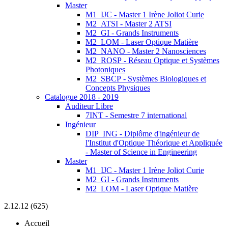
Master
M1_IJC - Master 1 Irène Joliot Curie
M2_ATSI - Master 2 ATSI
M2_GI - Grands Instruments
M2_LOM - Laser Optique Matière
M2_NANO - Master 2 Nanosciences
M2_ROSP - Réseau Optique et Systèmes
Photoniques
M2_SBCP - Systèmes Biologiques et
Concepts Physiques
Catalogue 2018 - 2019
Auditeur Libre
7INT - Semestre 7 international
Ingénieur
DIP_ING - Diplôme d'ingénieur de
l'Institut d'Optique Théorique et Appliquée
- Master of Science in Engineering
Master
M1_IJC - Master 1 Irène Joliot Curie
M2_GI - Grands Instruments
M2_LOM - Laser Optique Matière
2.12.12 (625)
Accueil