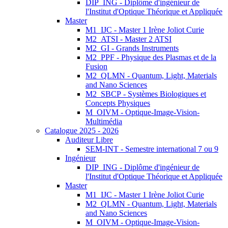
DIP_ING - Diplôme d'ingénieur de
l'Institut d'Optique Théorique et Appliquée
Master
M1_IJC - Master 1 Irène Joliot Curie
M2_ATSI - Master 2 ATSI
M2_GI - Grands Instruments
M2_PPF - Physique des Plasmas et de la
Fusion
M2_QLMN - Quantum, Light, Materials
and Nano Sciences
M2_SBCP - Systèmes Biologiques et
Concepts Physiques
M_OIVM - Optique-Image-Vision-
Multimédia
Catalogue 2025 - 2026
Auditeur Libre
SEM-INT - Semestre international 7 ou 9
Ingénieur
DIP_ING - Diplôme d'ingénieur de
l'Institut d'Optique Théorique et Appliquée
Master
M1_IJC - Master 1 Irène Joliot Curie
M2_QLMN - Quantum, Light, Materials
and Nano Sciences
M_OIVM - Optique-Image-Vision-