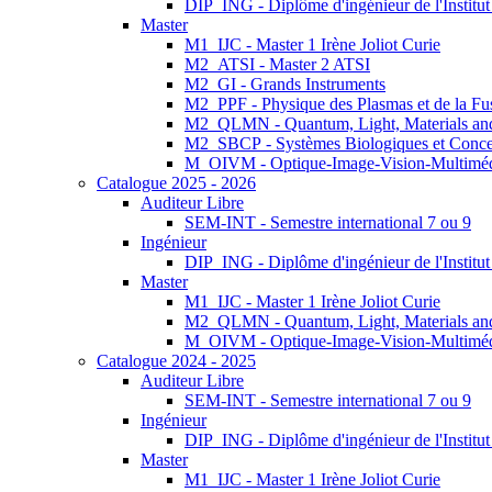
DIP_ING - Diplôme d'ingénieur de l'Institu
Master
M1_IJC - Master 1 Irène Joliot Curie
M2_ATSI - Master 2 ATSI
M2_GI - Grands Instruments
M2_PPF - Physique des Plasmas et de la Fu
M2_QLMN - Quantum, Light, Materials an
M2_SBCP - Systèmes Biologiques et Conce
M_OIVM - Optique-Image-Vision-Multimé
Catalogue 2025 - 2026
Auditeur Libre
SEM-INT - Semestre international 7 ou 9
Ingénieur
DIP_ING - Diplôme d'ingénieur de l'Institu
Master
M1_IJC - Master 1 Irène Joliot Curie
M2_QLMN - Quantum, Light, Materials an
M_OIVM - Optique-Image-Vision-Multimé
Catalogue 2024 - 2025
Auditeur Libre
SEM-INT - Semestre international 7 ou 9
Ingénieur
DIP_ING - Diplôme d'ingénieur de l'Institu
Master
M1_IJC - Master 1 Irène Joliot Curie