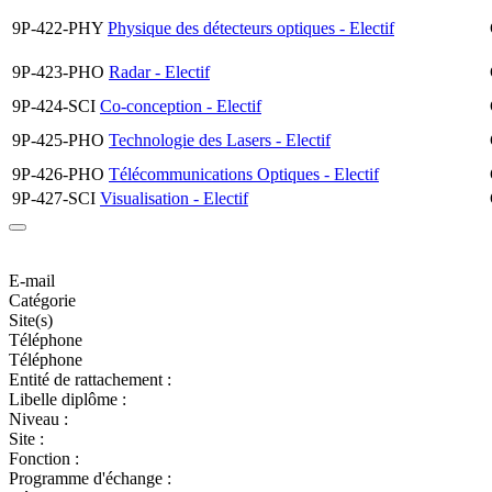
9P-422-PHY
Physique des détecteurs optiques - Electif
9P-423-PHO
Radar - Electif
9P-424-SCI
Co-conception - Electif
9P-425-PHO
Technologie des Lasers - Electif
9P-426-PHO
Télécommunications Optiques - Electif
9P-427-SCI
Visualisation - Electif
E-mail
Catégorie
Site(s)
Téléphone
Téléphone
Entité de rattachement :
Libelle diplôme :
Niveau :
Site :
Fonction :
Programme d'échange :