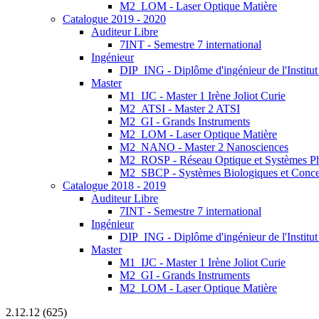
M2_LOM - Laser Optique Matière
Catalogue 2019 - 2020
Auditeur Libre
7INT - Semestre 7 international
Ingénieur
DIP_ING - Diplôme d'ingénieur de l'Institu
Master
M1_IJC - Master 1 Irène Joliot Curie
M2_ATSI - Master 2 ATSI
M2_GI - Grands Instruments
M2_LOM - Laser Optique Matière
M2_NANO - Master 2 Nanosciences
M2_ROSP - Réseau Optique et Systèmes P
M2_SBCP - Systèmes Biologiques et Conce
Catalogue 2018 - 2019
Auditeur Libre
7INT - Semestre 7 international
Ingénieur
DIP_ING - Diplôme d'ingénieur de l'Institut
Master
M1_IJC - Master 1 Irène Joliot Curie
M2_GI - Grands Instruments
M2_LOM - Laser Optique Matière
2.12.12 (625)