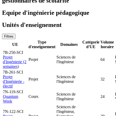
gestionnaires de scolarité
Equipe d'ingénierie pédagogique
Unités d'enseignement
Filtres
Type
Catégorie
Volume
UE
Domaines
d'enseignement
d'UE
horaire
7B-250-SCI
Projet
Sciences de
Projet
64
d'Ingénierie (2
l'Ingénieur
semaines)
7B-261-SCI
Projet
Sciences de
Projet
32
d'Ingénierie -
l'Ingénieur
électif
7N-119-SCI
Sciences de
Quantum
Cours
24
l'Ingénieur
Week
Sciences de
7N-122-SCI
l'Ingénieur,