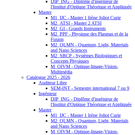
DIP_ING - Diplôme d'ingénieur de
l'Institut d'Optique Théorique et Appliquée
Master
M1_IJC - Master 1 Irène Joliot Curie
M2_ATSI - Master 2 ATSI
M2_GI - Grands Instruments
M2_PPF - Physique des Plasmas et de la
Fusion
M2_QLMN - Quantum, Light, Materials
and Nano Sciences
M2_SBCP - Systèmes Biologiques et
Concepts Physiques
M_OIVM - Optique-Image-Vision-
Multimédia
Catalogue 2025 - 2026
Auditeur Libre
SEM-INT - Semestre international 7 ou 9
Ingénieur
DIP_ING - Diplôme d'ingénieur de
l'Institut d'Optique Théorique et Appliquée
Master
M1_IJC - Master 1 Irène Joliot Curie
M2_QLMN - Quantum, Light, Materials
and Nano Sciences
M_OIVM - Optique-Image-Vision-