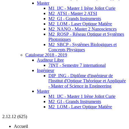
Master
M1_IJC - Master 1 Irène Joliot Curie
M2_ATSI - Master 2 ATSI
M2_GI - Grands Instruments
M2_LOM - Laser Optique Matière
M2_NANO - Master 2 Nanosciences
M2_ROSP - Réseau Optique et Systèmes
Photoniques
M2_SBCP - Systèmes Biologiques et
Concepts Physiques
Catalogue 2018 - 2019
Auditeur Libre
7INT - Semestre 7 international
Ingénieur
DIP_ING - Diplôme d'ingénieur de
l'Institut d'Optique Théorique et Appliquée
- Master of Science in Engineering
Master
M1_IJC - Master 1 Irène Joliot Curie
M2_GI - Grands Instruments
M2_LOM - Laser Optique Matière
2.12.12 (625)
Accueil