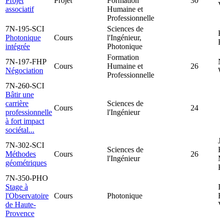
Projet
Projet
Formation
30
associatif
Humaine et
Professionnelle
7N-195-SCI
Sciences de
Photonique
Cours
l'Ingénieur,
intégrée
Photonique
Formation
7N-197-FHP
Cours
Humaine et
26
Négociation
Professionnelle
7N-260-SCI
Bâtir une
carrière
Sciences de
Cours
24
professionnelle
l'Ingénieur
à fort impact
sociétal...
7N-302-SCI
Sciences de
Méthodes
Cours
26
l'Ingénieur
géométriques
7N-350-PHO
Stage à
l'Observatoire
Cours
Photonique
de Haute-
Provence