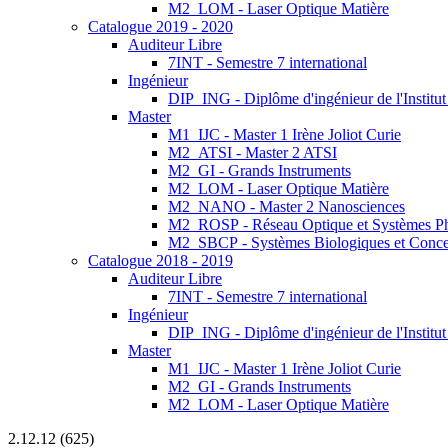
M2_LOM - Laser Optique Matière
Catalogue 2019 - 2020
Auditeur Libre
7INT - Semestre 7 international
Ingénieur
DIP_ING - Diplôme d'ingénieur de l'Institu
Master
M1_IJC - Master 1 Irène Joliot Curie
M2_ATSI - Master 2 ATSI
M2_GI - Grands Instruments
M2_LOM - Laser Optique Matière
M2_NANO - Master 2 Nanosciences
M2_ROSP - Réseau Optique et Systèmes P
M2_SBCP - Systèmes Biologiques et Conce
Catalogue 2018 - 2019
Auditeur Libre
7INT - Semestre 7 international
Ingénieur
DIP_ING - Diplôme d'ingénieur de l'Institut
Master
M1_IJC - Master 1 Irène Joliot Curie
M2_GI - Grands Instruments
M2_LOM - Laser Optique Matière
2.12.12 (625)