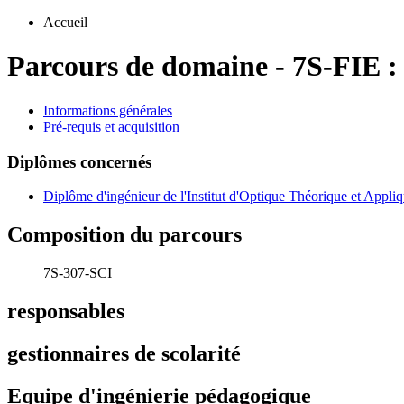
Accueil
Parcours de domaine
-
7S-FIE 
Informations générales
Pré-requis et acquisition
Diplômes concernés
Diplôme d'ingénieur de l'Institut d'Optique Théorique et Appli
Composition du parcours
7S-307-SCI
responsables
gestionnaires de scolarité
Equipe d'ingénierie pédagogique