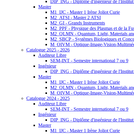
DIP_ING - Diplôme d'ingénieur de l'Institu
Master
M1_IJC - Master 1 Irène Joliot Curie
M2_ATSI - Master 2 ATSI
M2_GI - Grands Instruments
M2_PPF - Physique des Plasmas et de la Fu
M2_QLMN - Quantum, Light, Materials an
M2_SBCP - Systèmes Biologiques et Conce
M_OIVM - Optique-Image-Vision-Multimé
Catalogue 2025 - 2026
Auditeur Libre
SEM-INT - Semestre international 7 ou 9
Ingénieur
DIP_ING - Diplôme d'ingénieur de l'Institu
Master
M1_IJC - Master 1 Irène Joliot Curie
M2_QLMN - Quantum, Light, Materials an
M_OIVM - Optique-Image-Vision-Multimé
Catalogue 2024 - 2025
Auditeur Libre
SEM-INT - Semestre international 7 ou 9
Ingénieur
DIP_ING - Diplôme d'ingénieur de l'Institu
Master
M1_IJC - Master 1 Irène Joliot Curie