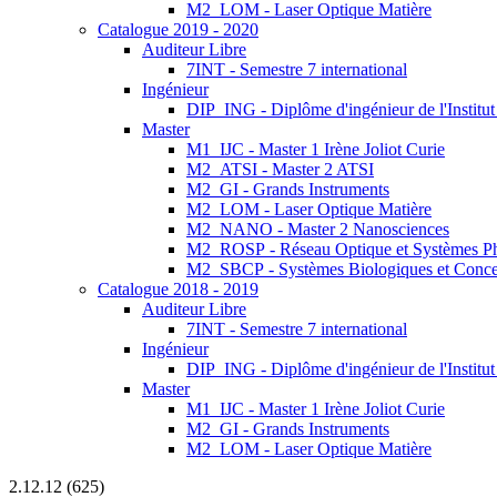
M2_LOM - Laser Optique Matière
Catalogue 2019 - 2020
Auditeur Libre
7INT - Semestre 7 international
Ingénieur
DIP_ING - Diplôme d'ingénieur de l'Institu
Master
M1_IJC - Master 1 Irène Joliot Curie
M2_ATSI - Master 2 ATSI
M2_GI - Grands Instruments
M2_LOM - Laser Optique Matière
M2_NANO - Master 2 Nanosciences
M2_ROSP - Réseau Optique et Systèmes P
M2_SBCP - Systèmes Biologiques et Conce
Catalogue 2018 - 2019
Auditeur Libre
7INT - Semestre 7 international
Ingénieur
DIP_ING - Diplôme d'ingénieur de l'Institut
Master
M1_IJC - Master 1 Irène Joliot Curie
M2_GI - Grands Instruments
M2_LOM - Laser Optique Matière
2.12.12 (625)