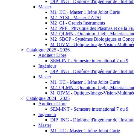
DIP_ING - Diplôme d'ingénieur de l'Institu
Master
M1_IJC - Master 1 Irène Joliot Curie
M2_ATSI - Master 2 ATSI
M2_GI - Grands Instruments
M2_PPF - Physique des Plasmas et de la Fu
M2_QLMN - Quantum, Light, Materials an
M2_SBCP - Systèmes Biologiques et Conce
M_OIVM - Optique-Image-Vision-Multimé
Catalogue 2025 - 2026
Auditeur Libre
SEM-INT - Semestre international 7 ou 9
Ingénieur
DIP_ING - Diplôme d'ingénieur de l'Institu
Master
M1_IJC - Master 1 Irène Joliot Curie
M2_QLMN - Quantum, Light, Materials an
M_OIVM - Optique-Image-Vision-Multimé
Catalogue 2024 - 2025
Auditeur Libre
SEM-INT - Semestre international 7 ou 9
Ingénieur
DIP_ING - Diplôme d'ingénieur de l'Institu
Master
M1_IJC - Master 1 Irène Joliot Curie