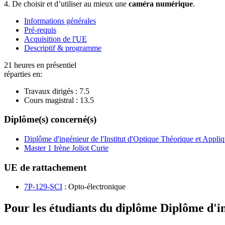
4. De choisir et d
’
utiliser au mieux une
caméra numérique
.
Informations générales
Pré-requis
Acquisition de l'UE
Descriptif & programme
21 heures en présentiel
réparties en:
Travaux dirigés :
7.5
Cours magistral :
13.5
Diplôme(s) concerné(s)
Diplôme d'ingénieur de l'Institut d'Optique Théorique et Appli
Master 1 Irène Joliot Curie
UE de rattachement
7P-129-SCI
: Opto-électronique
Pour les étudiants du diplôme
Diplôme d'in