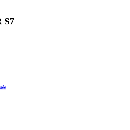
R S7
quée