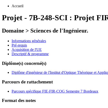
Accueil
Projet
-
7B-248-SCI :
Projet FI
Domaine > Sciences de l'Ingénieur.
Informations générales
Pré-requis
Acquisition de l'UE
Descriptif & programme
Diplôme(s) concerné(s)
Diplôme d'ingénieur de l'Institut d'Optique Théorique et Appli
Parcours de rattachement
Parcours spécifique FIE-FIR-COG Semestre 7 Bordeaux
Format des notes