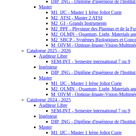
DIP_ING - Diplôme d'ingénieur de l'Institu
Master
M1_IJC - Master 1 Irène Joliot Curie
M2_ATSI - Master 2 ATSI
M2_GI - Grands Instruments
M2_PPF - Physique des Plasmas et de la Fu
M2_QLMN - Quantum, Light, Materials an
M2_SBCP - Systèmes Biologiques et Conce
M_OIVM - Optique-Image-Vision-Multimé
Catalogue 2025 - 2026
Auditeur Libre
SEM-INT - Semestre international 7 ou 9
Ingénieur
DIP_ING - Diplôme d'ingénieur de l'Institu
Master
M1_IJC - Master 1 Irène Joliot Curie
M2_QLMN - Quantum, Light, Materials an
M_OIVM - Optique-Image-Vision-Multimé
Catalogue 2024 - 2025
Auditeur Libre
SEM-INT - Semestre international 7 ou 9
Ingénieur
DIP_ING - Diplôme d'ingénieur de l'Institu
Master
M1_IJC - Master 1 Irène Joliot Curie