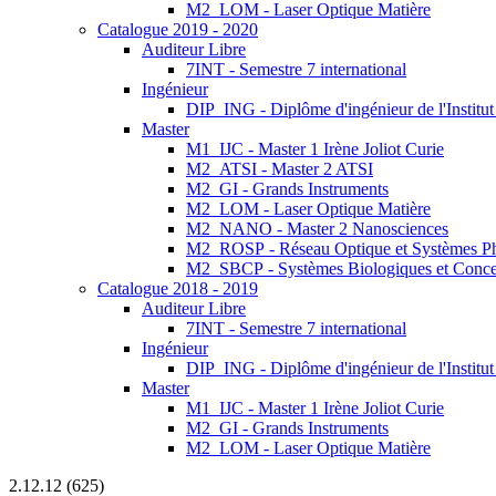
M2_LOM - Laser Optique Matière
Catalogue 2019 - 2020
Auditeur Libre
7INT - Semestre 7 international
Ingénieur
DIP_ING - Diplôme d'ingénieur de l'Institu
Master
M1_IJC - Master 1 Irène Joliot Curie
M2_ATSI - Master 2 ATSI
M2_GI - Grands Instruments
M2_LOM - Laser Optique Matière
M2_NANO - Master 2 Nanosciences
M2_ROSP - Réseau Optique et Systèmes P
M2_SBCP - Systèmes Biologiques et Conce
Catalogue 2018 - 2019
Auditeur Libre
7INT - Semestre 7 international
Ingénieur
DIP_ING - Diplôme d'ingénieur de l'Institut
Master
M1_IJC - Master 1 Irène Joliot Curie
M2_GI - Grands Instruments
M2_LOM - Laser Optique Matière
2.12.12 (625)