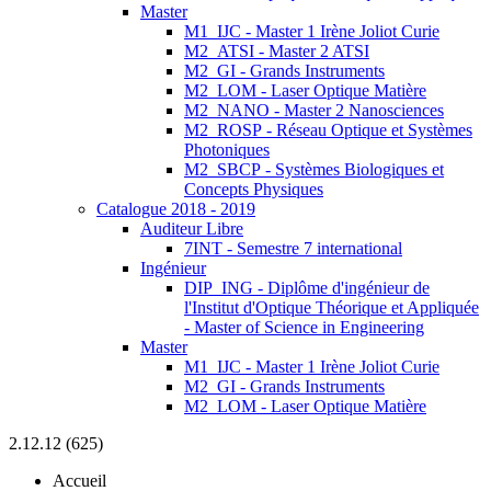
Master
M1_IJC - Master 1 Irène Joliot Curie
M2_ATSI - Master 2 ATSI
M2_GI - Grands Instruments
M2_LOM - Laser Optique Matière
M2_NANO - Master 2 Nanosciences
M2_ROSP - Réseau Optique et Systèmes
Photoniques
M2_SBCP - Systèmes Biologiques et
Concepts Physiques
Catalogue 2018 - 2019
Auditeur Libre
7INT - Semestre 7 international
Ingénieur
DIP_ING - Diplôme d'ingénieur de
l'Institut d'Optique Théorique et Appliquée
- Master of Science in Engineering
Master
M1_IJC - Master 1 Irène Joliot Curie
M2_GI - Grands Instruments
M2_LOM - Laser Optique Matière
2.12.12 (625)
Accueil