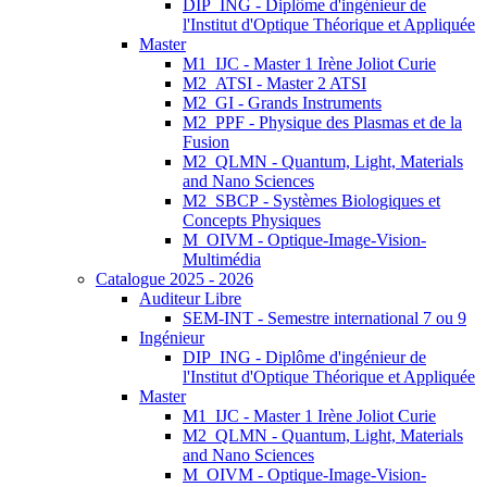
DIP_ING - Diplôme d'ingénieur de
l'Institut d'Optique Théorique et Appliquée
Master
M1_IJC - Master 1 Irène Joliot Curie
M2_ATSI - Master 2 ATSI
M2_GI - Grands Instruments
M2_PPF - Physique des Plasmas et de la
Fusion
M2_QLMN - Quantum, Light, Materials
and Nano Sciences
M2_SBCP - Systèmes Biologiques et
Concepts Physiques
M_OIVM - Optique-Image-Vision-
Multimédia
Catalogue 2025 - 2026
Auditeur Libre
SEM-INT - Semestre international 7 ou 9
Ingénieur
DIP_ING - Diplôme d'ingénieur de
l'Institut d'Optique Théorique et Appliquée
Master
M1_IJC - Master 1 Irène Joliot Curie
M2_QLMN - Quantum, Light, Materials
and Nano Sciences
M_OIVM - Optique-Image-Vision-