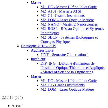
Master
M1_IJC - Master 1 Irène Joliot Curie
M2_ATSI - Master 2 ATSI
M2_GI - Grands Instruments
M2_LOM - Laser Optique Matière
M2_NANO - Master 2 Nanosciences
M2_ROSP - Réseau Optique et Systèmes
Photoniques
M2_SBCP - Systèmes Biologiques et
Concepts Physiques
Catalogue 2018 - 2019
Auditeur Libre
7INT - Semestre 7 international
Ingénieur
DIP_ING - Diplôme d'ingénieur de
l'Institut d'Optique Théorique et Appliquée
- Master of Science in Engineering
Master
M1_IJC - Master 1 Irène Joliot Curie
M2_GI - Grands Instruments
M2_LOM - Laser Optique Matière
2.12.12 (625)
Accueil