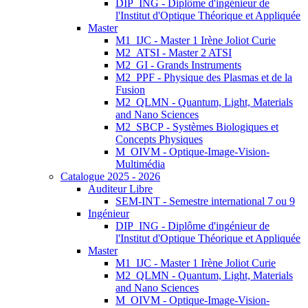
DIP_ING - Diplôme d'ingénieur de
l'Institut d'Optique Théorique et Appliquée
Master
M1_IJC - Master 1 Irène Joliot Curie
M2_ATSI - Master 2 ATSI
M2_GI - Grands Instruments
M2_PPF - Physique des Plasmas et de la
Fusion
M2_QLMN - Quantum, Light, Materials
and Nano Sciences
M2_SBCP - Systèmes Biologiques et
Concepts Physiques
M_OIVM - Optique-Image-Vision-
Multimédia
Catalogue 2025 - 2026
Auditeur Libre
SEM-INT - Semestre international 7 ou 9
Ingénieur
DIP_ING - Diplôme d'ingénieur de
l'Institut d'Optique Théorique et Appliquée
Master
M1_IJC - Master 1 Irène Joliot Curie
M2_QLMN - Quantum, Light, Materials
and Nano Sciences
M_OIVM - Optique-Image-Vision-