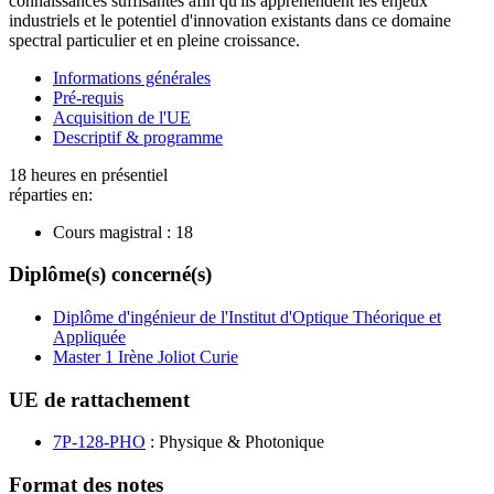
connaissances suffisantes afin qu'ils appréhendent les enjeux
industriels et le potentiel d'innovation existants dans ce domaine
spectral particulier et en pleine croissance.
Informations générales
Pré-requis
Acquisition de l'UE
Descriptif & programme
18 heures en présentiel
réparties en:
Cours magistral :
18
Diplôme(s) concerné(s)
Diplôme d'ingénieur de l'Institut d'Optique Théorique et
Appliquée
Master 1 Irène Joliot Curie
UE de rattachement
7P-128-PHO
: Physique & Photonique
Format des notes