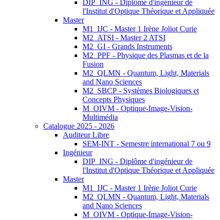
DIP_ING - Diplôme d'ingénieur de
l'Institut d'Optique Théorique et Appliquée
Master
M1_IJC - Master 1 Irène Joliot Curie
M2_ATSI - Master 2 ATSI
M2_GI - Grands Instruments
M2_PPF - Physique des Plasmas et de la
Fusion
M2_QLMN - Quantum, Light, Materials
and Nano Sciences
M2_SBCP - Systèmes Biologiques et
Concepts Physiques
M_OIVM - Optique-Image-Vision-
Multimédia
Catalogue 2025 - 2026
Auditeur Libre
SEM-INT - Semestre international 7 ou 9
Ingénieur
DIP_ING - Diplôme d'ingénieur de
l'Institut d'Optique Théorique et Appliquée
Master
M1_IJC - Master 1 Irène Joliot Curie
M2_QLMN - Quantum, Light, Materials
and Nano Sciences
M_OIVM - Optique-Image-Vision-