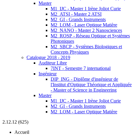
Master
M1_IJC - Master 1 Irène Joliot Curie
M2_ATSI - Master 2 ATSI
M2_GI - Grands Instruments
M2_LOM - Laser Optique Matière
M2_NANO - Master 2 Nanosciences
M2_ROSP - Réseau Optique et Systèmes
Photoniques
M2_SBCP - Systèmes Biologiques et
Concepts Physiques
Catalogue 2018 - 2019
Auditeur Libre
7INT - Semestre 7 international
Ingénieur
DIP_ING - Diplôme d'ingénieur de
l'Institut d'Optique Théorique et Appliquée
- Master of Science in Engineering
Master
M1_IJC - Master 1 Irène Joliot Curie
M2_GI - Grands Instruments
M2_LOM - Laser Optique Matière
2.12.12 (625)
Accueil