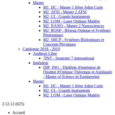
Master
M1_IJC - Master 1 Irène Joliot Curie
M2_ATSI - Master 2 ATSI
M2_GI - Grands Instruments
M2_LOM - Laser Optique Matière
M2_NANO - Master 2 Nanosciences
M2_ROSP - Réseau Optique et Systèmes
Photoniques
M2_SBCP - Systèmes Biologiques et
Concepts Physiques
Catalogue 2018 - 2019
Auditeur Libre
7INT - Semestre 7 international
Ingénieur
DIP_ING - Diplôme d'ingénieur de
l'Institut d'Optique Théorique et Appliquée
- Master of Science in Engineering
Master
M1_IJC - Master 1 Irène Joliot Curie
M2_GI - Grands Instruments
M2_LOM - Laser Optique Matière
2.12.12 (625)
Accueil