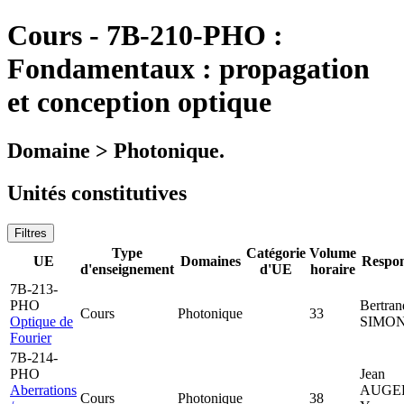
Cours
-
7B-210-PHO :
Fondamentaux : propagation
et conception optique
Domaine > Photonique.
Unités constitutives
Filtres
Type
Catégorie
Volume
UE
Domaines
Respon
d'enseignement
d'UE
horaire
7B-213-
PHO
Bertran
Cours
Photonique
33
Optique de
SIMO
Fourier
7B-214-
PHO
Jean
Aberrations
AUGE
Cours
Photonique
38