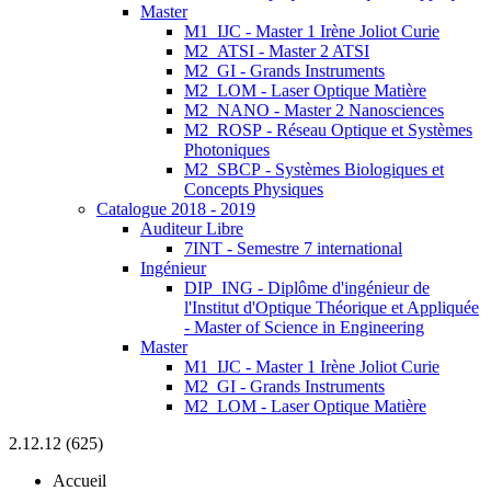
Master
M1_IJC - Master 1 Irène Joliot Curie
M2_ATSI - Master 2 ATSI
M2_GI - Grands Instruments
M2_LOM - Laser Optique Matière
M2_NANO - Master 2 Nanosciences
M2_ROSP - Réseau Optique et Systèmes
Photoniques
M2_SBCP - Systèmes Biologiques et
Concepts Physiques
Catalogue 2018 - 2019
Auditeur Libre
7INT - Semestre 7 international
Ingénieur
DIP_ING - Diplôme d'ingénieur de
l'Institut d'Optique Théorique et Appliquée
- Master of Science in Engineering
Master
M1_IJC - Master 1 Irène Joliot Curie
M2_GI - Grands Instruments
M2_LOM - Laser Optique Matière
2.12.12 (625)
Accueil