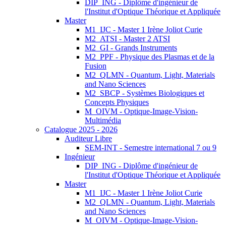
DIP_ING - Diplôme d'ingénieur de
l'Institut d'Optique Théorique et Appliquée
Master
M1_IJC - Master 1 Irène Joliot Curie
M2_ATSI - Master 2 ATSI
M2_GI - Grands Instruments
M2_PPF - Physique des Plasmas et de la
Fusion
M2_QLMN - Quantum, Light, Materials
and Nano Sciences
M2_SBCP - Systèmes Biologiques et
Concepts Physiques
M_OIVM - Optique-Image-Vision-
Multimédia
Catalogue 2025 - 2026
Auditeur Libre
SEM-INT - Semestre international 7 ou 9
Ingénieur
DIP_ING - Diplôme d'ingénieur de
l'Institut d'Optique Théorique et Appliquée
Master
M1_IJC - Master 1 Irène Joliot Curie
M2_QLMN - Quantum, Light, Materials
and Nano Sciences
M_OIVM - Optique-Image-Vision-