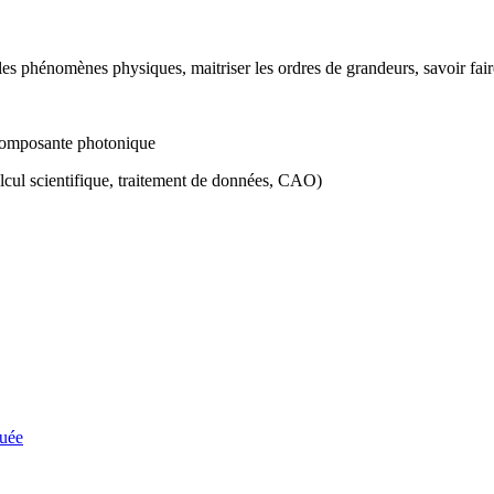
 les phénomènes physiques, maitriser les ordres de grandeurs, savoir fai
 composante photonique
lcul scientifique, traitement de données, CAO)
quée