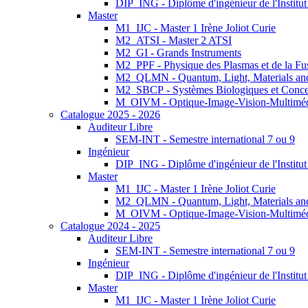
DIP_ING - Diplôme d'ingénieur de l'Institu
Master
M1_IJC - Master 1 Irène Joliot Curie
M2_ATSI - Master 2 ATSI
M2_GI - Grands Instruments
M2_PPF - Physique des Plasmas et de la Fu
M2_QLMN - Quantum, Light, Materials an
M2_SBCP - Systèmes Biologiques et Conce
M_OIVM - Optique-Image-Vision-Multimé
Catalogue 2025 - 2026
Auditeur Libre
SEM-INT - Semestre international 7 ou 9
Ingénieur
DIP_ING - Diplôme d'ingénieur de l'Institu
Master
M1_IJC - Master 1 Irène Joliot Curie
M2_QLMN - Quantum, Light, Materials an
M_OIVM - Optique-Image-Vision-Multimé
Catalogue 2024 - 2025
Auditeur Libre
SEM-INT - Semestre international 7 ou 9
Ingénieur
DIP_ING - Diplôme d'ingénieur de l'Institu
Master
M1_IJC - Master 1 Irène Joliot Curie