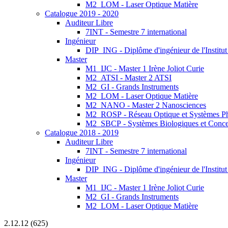
M2_LOM - Laser Optique Matière
Catalogue 2019 - 2020
Auditeur Libre
7INT - Semestre 7 international
Ingénieur
DIP_ING - Diplôme d'ingénieur de l'Institu
Master
M1_IJC - Master 1 Irène Joliot Curie
M2_ATSI - Master 2 ATSI
M2_GI - Grands Instruments
M2_LOM - Laser Optique Matière
M2_NANO - Master 2 Nanosciences
M2_ROSP - Réseau Optique et Systèmes P
M2_SBCP - Systèmes Biologiques et Conce
Catalogue 2018 - 2019
Auditeur Libre
7INT - Semestre 7 international
Ingénieur
DIP_ING - Diplôme d'ingénieur de l'Institut
Master
M1_IJC - Master 1 Irène Joliot Curie
M2_GI - Grands Instruments
M2_LOM - Laser Optique Matière
2.12.12 (625)