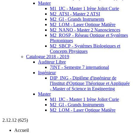
Master
M1_IJC - Master 1 Irène Joliot Curie
M2_ATSI - Master 2 ATSI
M2_GI - Grands Instruments
M2_LOM - Laser Optique Matière
M2_NANO - Master 2 Nanosciences
M2_ROSP - Réseau Optique et Systèmes
Photoniques
M2_SBCP - Systèmes Biologiques et
Concepts Physiques
Catalogue 2018 - 2019
Auditeur Libre
7INT - Semestre 7 international
Ingénieur
DIP_ING - Diplôme d'ingénieur de
l'Institut d'Optique Théorique et Appliquée
- Master of Science in Engineering
Master
M1_IJC - Master 1 Irène Joliot Curie
M2_GI - Grands Instruments
M2_LOM - Laser Optique Matière
2.12.12 (625)
Accueil