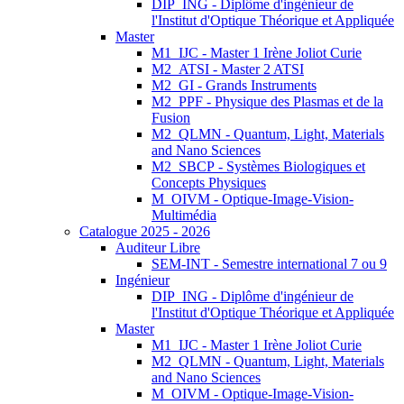
DIP_ING - Diplôme d'ingénieur de
l'Institut d'Optique Théorique et Appliquée
Master
M1_IJC - Master 1 Irène Joliot Curie
M2_ATSI - Master 2 ATSI
M2_GI - Grands Instruments
M2_PPF - Physique des Plasmas et de la
Fusion
M2_QLMN - Quantum, Light, Materials
and Nano Sciences
M2_SBCP - Systèmes Biologiques et
Concepts Physiques
M_OIVM - Optique-Image-Vision-
Multimédia
Catalogue 2025 - 2026
Auditeur Libre
SEM-INT - Semestre international 7 ou 9
Ingénieur
DIP_ING - Diplôme d'ingénieur de
l'Institut d'Optique Théorique et Appliquée
Master
M1_IJC - Master 1 Irène Joliot Curie
M2_QLMN - Quantum, Light, Materials
and Nano Sciences
M_OIVM - Optique-Image-Vision-