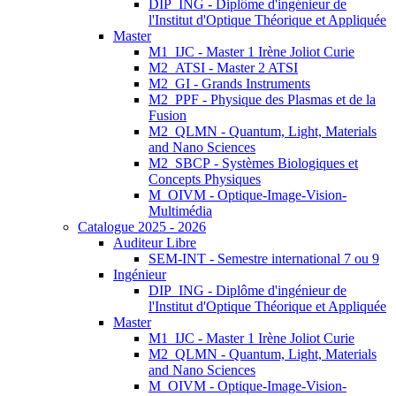
DIP_ING - Diplôme d'ingénieur de
l'Institut d'Optique Théorique et Appliquée
Master
M1_IJC - Master 1 Irène Joliot Curie
M2_ATSI - Master 2 ATSI
M2_GI - Grands Instruments
M2_PPF - Physique des Plasmas et de la
Fusion
M2_QLMN - Quantum, Light, Materials
and Nano Sciences
M2_SBCP - Systèmes Biologiques et
Concepts Physiques
M_OIVM - Optique-Image-Vision-
Multimédia
Catalogue 2025 - 2026
Auditeur Libre
SEM-INT - Semestre international 7 ou 9
Ingénieur
DIP_ING - Diplôme d'ingénieur de
l'Institut d'Optique Théorique et Appliquée
Master
M1_IJC - Master 1 Irène Joliot Curie
M2_QLMN - Quantum, Light, Materials
and Nano Sciences
M_OIVM - Optique-Image-Vision-