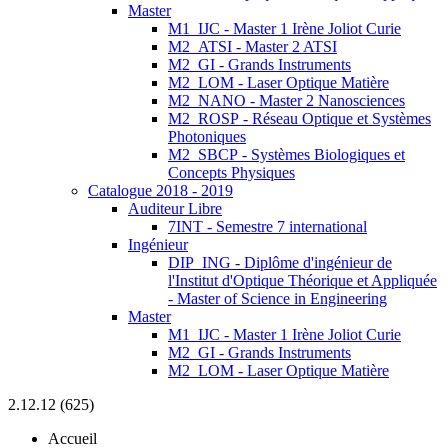
Master
M1_IJC - Master 1 Irène Joliot Curie
M2_ATSI - Master 2 ATSI
M2_GI - Grands Instruments
M2_LOM - Laser Optique Matière
M2_NANO - Master 2 Nanosciences
M2_ROSP - Réseau Optique et Systèmes
Photoniques
M2_SBCP - Systèmes Biologiques et
Concepts Physiques
Catalogue 2018 - 2019
Auditeur Libre
7INT - Semestre 7 international
Ingénieur
DIP_ING - Diplôme d'ingénieur de
l'Institut d'Optique Théorique et Appliquée
- Master of Science in Engineering
Master
M1_IJC - Master 1 Irène Joliot Curie
M2_GI - Grands Instruments
M2_LOM - Laser Optique Matière
2.12.12 (625)
Accueil