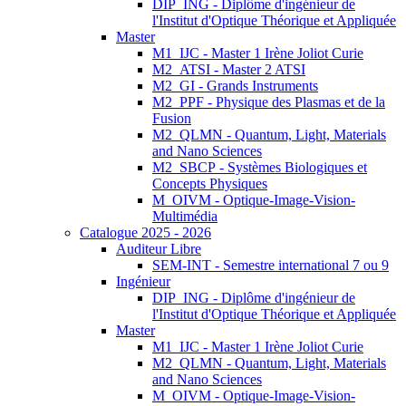
DIP_ING - Diplôme d'ingénieur de
l'Institut d'Optique Théorique et Appliquée
Master
M1_IJC - Master 1 Irène Joliot Curie
M2_ATSI - Master 2 ATSI
M2_GI - Grands Instruments
M2_PPF - Physique des Plasmas et de la
Fusion
M2_QLMN - Quantum, Light, Materials
and Nano Sciences
M2_SBCP - Systèmes Biologiques et
Concepts Physiques
M_OIVM - Optique-Image-Vision-
Multimédia
Catalogue 2025 - 2026
Auditeur Libre
SEM-INT - Semestre international 7 ou 9
Ingénieur
DIP_ING - Diplôme d'ingénieur de
l'Institut d'Optique Théorique et Appliquée
Master
M1_IJC - Master 1 Irène Joliot Curie
M2_QLMN - Quantum, Light, Materials
and Nano Sciences
M_OIVM - Optique-Image-Vision-