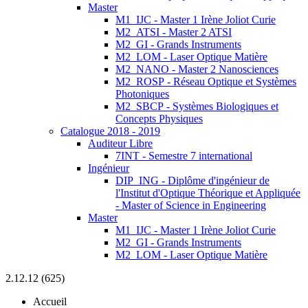
Master
M1_IJC - Master 1 Irène Joliot Curie
M2_ATSI - Master 2 ATSI
M2_GI - Grands Instruments
M2_LOM - Laser Optique Matière
M2_NANO - Master 2 Nanosciences
M2_ROSP - Réseau Optique et Systèmes
Photoniques
M2_SBCP - Systèmes Biologiques et
Concepts Physiques
Catalogue 2018 - 2019
Auditeur Libre
7INT - Semestre 7 international
Ingénieur
DIP_ING - Diplôme d'ingénieur de
l'Institut d'Optique Théorique et Appliquée
- Master of Science in Engineering
Master
M1_IJC - Master 1 Irène Joliot Curie
M2_GI - Grands Instruments
M2_LOM - Laser Optique Matière
2.12.12 (625)
Accueil