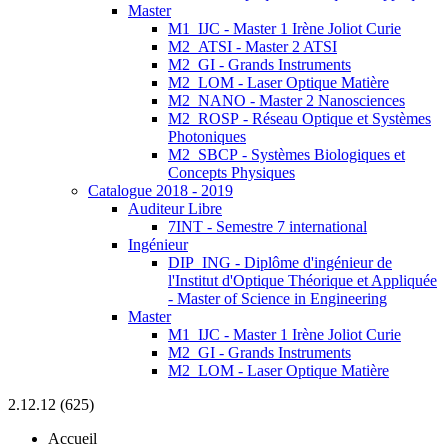
Master
M1_IJC - Master 1 Irène Joliot Curie
M2_ATSI - Master 2 ATSI
M2_GI - Grands Instruments
M2_LOM - Laser Optique Matière
M2_NANO - Master 2 Nanosciences
M2_ROSP - Réseau Optique et Systèmes
Photoniques
M2_SBCP - Systèmes Biologiques et
Concepts Physiques
Catalogue 2018 - 2019
Auditeur Libre
7INT - Semestre 7 international
Ingénieur
DIP_ING - Diplôme d'ingénieur de
l'Institut d'Optique Théorique et Appliquée
- Master of Science in Engineering
Master
M1_IJC - Master 1 Irène Joliot Curie
M2_GI - Grands Instruments
M2_LOM - Laser Optique Matière
2.12.12 (625)
Accueil