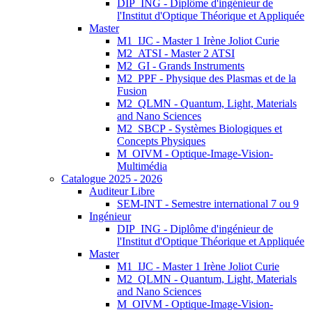
DIP_ING - Diplôme d'ingénieur de
l'Institut d'Optique Théorique et Appliquée
Master
M1_IJC - Master 1 Irène Joliot Curie
M2_ATSI - Master 2 ATSI
M2_GI - Grands Instruments
M2_PPF - Physique des Plasmas et de la
Fusion
M2_QLMN - Quantum, Light, Materials
and Nano Sciences
M2_SBCP - Systèmes Biologiques et
Concepts Physiques
M_OIVM - Optique-Image-Vision-
Multimédia
Catalogue 2025 - 2026
Auditeur Libre
SEM-INT - Semestre international 7 ou 9
Ingénieur
DIP_ING - Diplôme d'ingénieur de
l'Institut d'Optique Théorique et Appliquée
Master
M1_IJC - Master 1 Irène Joliot Curie
M2_QLMN - Quantum, Light, Materials
and Nano Sciences
M_OIVM - Optique-Image-Vision-