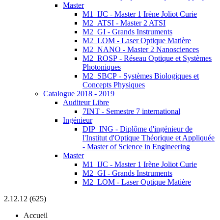
Master
M1_IJC - Master 1 Irène Joliot Curie
M2_ATSI - Master 2 ATSI
M2_GI - Grands Instruments
M2_LOM - Laser Optique Matière
M2_NANO - Master 2 Nanosciences
M2_ROSP - Réseau Optique et Systèmes
Photoniques
M2_SBCP - Systèmes Biologiques et
Concepts Physiques
Catalogue 2018 - 2019
Auditeur Libre
7INT - Semestre 7 international
Ingénieur
DIP_ING - Diplôme d'ingénieur de
l'Institut d'Optique Théorique et Appliquée
- Master of Science in Engineering
Master
M1_IJC - Master 1 Irène Joliot Curie
M2_GI - Grands Instruments
M2_LOM - Laser Optique Matière
2.12.12 (625)
Accueil