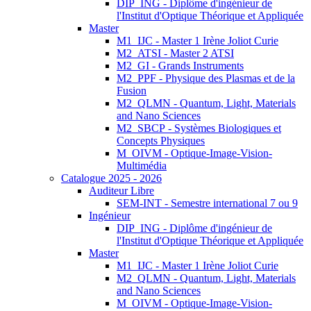
DIP_ING - Diplôme d'ingénieur de
l'Institut d'Optique Théorique et Appliquée
Master
M1_IJC - Master 1 Irène Joliot Curie
M2_ATSI - Master 2 ATSI
M2_GI - Grands Instruments
M2_PPF - Physique des Plasmas et de la
Fusion
M2_QLMN - Quantum, Light, Materials
and Nano Sciences
M2_SBCP - Systèmes Biologiques et
Concepts Physiques
M_OIVM - Optique-Image-Vision-
Multimédia
Catalogue 2025 - 2026
Auditeur Libre
SEM-INT - Semestre international 7 ou 9
Ingénieur
DIP_ING - Diplôme d'ingénieur de
l'Institut d'Optique Théorique et Appliquée
Master
M1_IJC - Master 1 Irène Joliot Curie
M2_QLMN - Quantum, Light, Materials
and Nano Sciences
M_OIVM - Optique-Image-Vision-