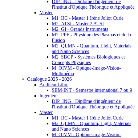
DIP_ING - Diplôme d'ingénieur de
l'Institut d'Optique Théorique et Appliquée
Master
M1_IJC - Master 1 Irène Joliot Curie
M2_ATSI - Master 2 ATSI
M2_GI - Grands Instruments
M2_PPF - Physique des Plasmas et de la
Fusion
M2_QLMN - Quantum, Light, Materials
and Nano Sciences
M2_SBCP - Systèmes Biologiques et
Concepts Physiques
M_OIVM - Optique-Image-Vision-
Multimédia
Catalogue 2025 - 2026
Auditeur Libre
SEM-INT - Semestre international 7 ou 9
Ingénieur
DIP_ING - Diplôme d'ingénieur de
l'Institut d'Optique Théorique et Appliquée
Master
M1_IJC - Master 1 Irène Joliot Curie
M2_QLMN - Quantum, Light, Materials
and Nano Sciences
M_OIVM - Optique-Image-Vision-