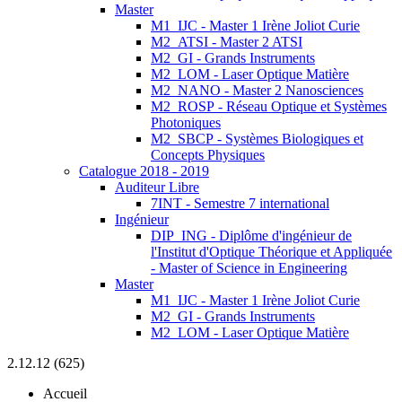
Master
M1_IJC - Master 1 Irène Joliot Curie
M2_ATSI - Master 2 ATSI
M2_GI - Grands Instruments
M2_LOM - Laser Optique Matière
M2_NANO - Master 2 Nanosciences
M2_ROSP - Réseau Optique et Systèmes
Photoniques
M2_SBCP - Systèmes Biologiques et
Concepts Physiques
Catalogue 2018 - 2019
Auditeur Libre
7INT - Semestre 7 international
Ingénieur
DIP_ING - Diplôme d'ingénieur de
l'Institut d'Optique Théorique et Appliquée
- Master of Science in Engineering
Master
M1_IJC - Master 1 Irène Joliot Curie
M2_GI - Grands Instruments
M2_LOM - Laser Optique Matière
2.12.12 (625)
Accueil