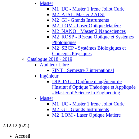
Master
M1_IJC - Master 1 Irène Joliot Curie
M2_ATSI - Master 2 ATSI
M2_GI - Grands Instruments
M2_LOM - Laser Optique Matière
M2_NANO - Master 2 Nanosciences
M2_ROSP - Réseau Optique et Systèmes
Photoniques
M2_SBCP - Systèmes Biologiques et
Concepts Physiques
Catalogue 2018 - 2019
Auditeur Libre
7INT - Semestre 7 international
Ingénieur
DIP_ING - Diplôme d'ingénieur de
l'Institut d'Optique Théorique et Appliquée
- Master of Science in Engineering
Master
M1_IJC - Master 1 Irène Joliot Curie
M2_GI - Grands Instruments
M2_LOM - Laser Optique Matière
2.12.12 (625)
Accueil