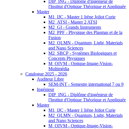
DIP_ING - Diplôme d'ingénieur de
l'Institut d'Optique Théorique et Appliquée
Master
M1_IJC - Master 1 Irène Joliot Curie
M2_ATSI - Master 2 ATSI
M2_GI - Grands Instruments
M2_PPF - Physique des Plasmas et de la
Fusion
M2_QLMN - Quantum, Light, Materials
and Nano Sciences
M2_SBCP - Systèmes Biologiques et
Concepts Physiques
M_OIVM - Optique-Image-Vision-
Multimédia
Catalogue 2025 - 2026
Auditeur Libre
SEM-INT - Semestre international 7 ou 9
Ingénieur
DIP_ING - Diplôme d'ingénieur de
l'Institut d'Optique Théorique et Appliquée
Master
M1_IJC - Master 1 Irène Joliot Curie
M2_QLMN - Quantum, Light, Materials
and Nano Sciences
M_OIVM - Optique-Image-Vision-