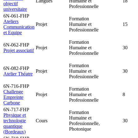
Langues
Humaine et
18
objectif
Professionnelle
universitaire
6N-061-FHP
Formation
Ateliers
Projet
Humaine et
15
Communication
Professionnelle
et Equipe
Formation
6N-062-FHP
Projet
Humaine et
30
Projet associatif
Professionnelle
Formation
6N-082-FHP
Projet
Humaine et
30
Atelier Théatre
Professionnelle
6N-716-FHP
Formation
Challenge
Projet
Humaine et
8
Empreinte
Professionnelle
Carbone
6N-717-FHP
Formation
Physique et
Humaine et
technologie
Cours
30
Professionnelle,
quantique
Photonique
(Bordeaux)