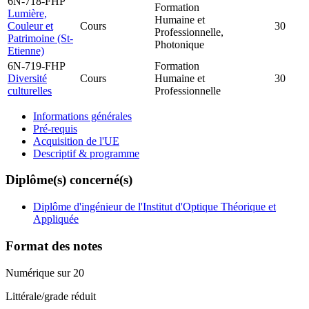
6N-718-FHP
Formation
Lumière,
Humaine et
Couleur et
Cours
30
Professionnelle,
Patrimoine (St-
Photonique
Etienne)
6N-719-FHP
Formation
Diversité
Cours
Humaine et
30
culturelles
Professionnelle
Informations générales
Pré-requis
Acquisition de l'UE
Descriptif & programme
Diplôme(s) concerné(s)
Diplôme d'ingénieur de l'Institut d'Optique Théorique et
Appliquée
Format des notes
Numérique sur 20
Littérale/grade réduit