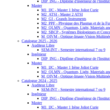
DIP_ING - Diplôme d'ingénieur de l'Institu
Master
M1_IJC - Master 1 Irène Joliot Curie
M2_ATSI - Master 2 ATSI
M2_GI - Grands Instruments
M2_PPF - Physique des Plasmas et de la Fu
M2_QLMN - Quantum, Light, Materials an
M2_SBCP - Systèmes Biologiques et Conce
M_OIVM - Optique-Image-Vision-Multimé
Catalogue 2025 - 2026
Auditeur Libre
SEM-INT - Semestre international 7 ou 9
Ingénieur
DIP_ING - Diplôme d'ingénieur de l'Institu
Master
M1_IJC - Master 1 Irène Joliot Curie
M2_QLMN - Quantum, Light, Materials an
M_OIVM - Optique-Image-Vision-Multimé
Catalogue 2024 - 2025
Auditeur Libre
SEM-INT - Semestre international 7 ou 9
Ingénieur
DIP_ING - Diplôme d'ingénieur de l'Institu
Master
M1_IJC - Master 1 Irène Joliot Curie