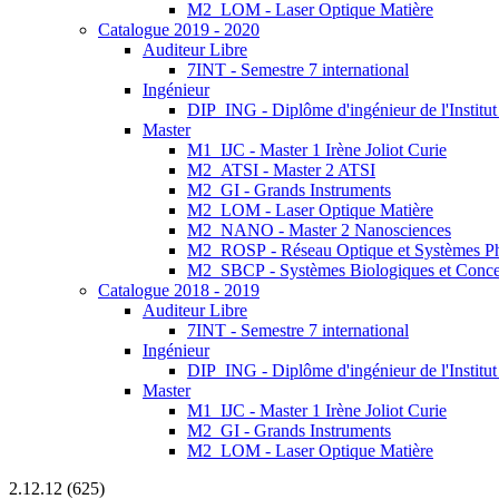
M2_LOM - Laser Optique Matière
Catalogue 2019 - 2020
Auditeur Libre
7INT - Semestre 7 international
Ingénieur
DIP_ING - Diplôme d'ingénieur de l'Institu
Master
M1_IJC - Master 1 Irène Joliot Curie
M2_ATSI - Master 2 ATSI
M2_GI - Grands Instruments
M2_LOM - Laser Optique Matière
M2_NANO - Master 2 Nanosciences
M2_ROSP - Réseau Optique et Systèmes P
M2_SBCP - Systèmes Biologiques et Conce
Catalogue 2018 - 2019
Auditeur Libre
7INT - Semestre 7 international
Ingénieur
DIP_ING - Diplôme d'ingénieur de l'Institut
Master
M1_IJC - Master 1 Irène Joliot Curie
M2_GI - Grands Instruments
M2_LOM - Laser Optique Matière
2.12.12 (625)