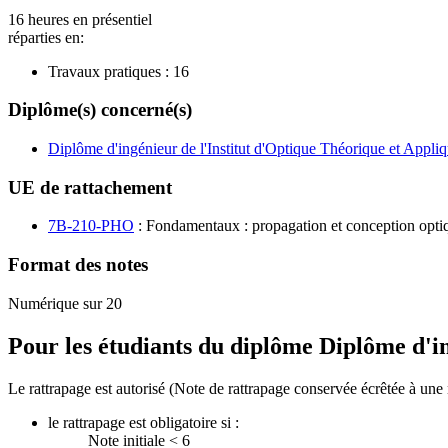
16 heures en présentiel
réparties en:
Travaux pratiques :
16
Diplôme(s) concerné(s)
Diplôme d'ingénieur de l'Institut d'Optique Théorique et Appli
UE de rattachement
7B-210-PHO
: Fondamentaux : propagation et conception opti
Format des notes
Numérique sur 20
Pour les étudiants du diplôme
Diplôme d'in
Le rattrapage est autorisé (Note de rattrapage conservée écrêtée à une 
le rattrapage est obligatoire si :
Note initiale < 6