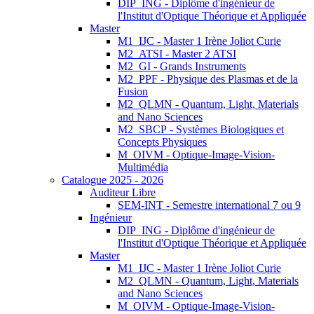
DIP_ING - Diplôme d'ingénieur de
l'Institut d'Optique Théorique et Appliquée
Master
M1_IJC - Master 1 Irène Joliot Curie
M2_ATSI - Master 2 ATSI
M2_GI - Grands Instruments
M2_PPF - Physique des Plasmas et de la
Fusion
M2_QLMN - Quantum, Light, Materials
and Nano Sciences
M2_SBCP - Systèmes Biologiques et
Concepts Physiques
M_OIVM - Optique-Image-Vision-
Multimédia
Catalogue 2025 - 2026
Auditeur Libre
SEM-INT - Semestre international 7 ou 9
Ingénieur
DIP_ING - Diplôme d'ingénieur de
l'Institut d'Optique Théorique et Appliquée
Master
M1_IJC - Master 1 Irène Joliot Curie
M2_QLMN - Quantum, Light, Materials
and Nano Sciences
M_OIVM - Optique-Image-Vision-