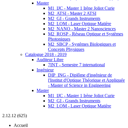
Master
M1_IJC - Master 1 Irène Joliot Curie
M2_ATSI - Master 2 ATSI
M2_GI - Grands Instruments
M2_LOM - Laser Optique Matière
M2_NANO - Master 2 Nanosciences
M2_ROSP - Réseau Optique et Systèmes
Photoniques
M2_SBCP - Systèmes Biologiques et
Concepts Physiques
Catalogue 2018 - 2019
Auditeur Libre
7INT - Semestre 7 international
Ingénieur
DIP_ING - Diplôme d'ingénieur de
l'Institut d'Optique Théorique et Appliquée
- Master of Science in Engineering
Master
M1_IJC - Master 1 Irène Joliot Curie
M2_GI - Grands Instruments
M2_LOM - Laser Optique Matière
2.12.12 (625)
Accueil