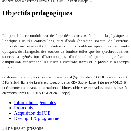
sources laser à électrons libres X-FEL aux USA et en Europe)…
Objectifs pédagogiques
L’objectif de ce module est de faire découvrir aux étudiants
la physique et
l’optique
aux très courtes longueurs d'onde (domaine spectral de l'extrême
ultraviolet aux rayons X). On s'intéressera aux problématiques des composants
optiques, de l'imagerie, des sources de lumière telles que les synchrotrons, les
sources à génération d’harmoniques d’ordre élevé pour la génération
d'impulsion attoseconde, les lasers à électrons libres et la physique au temps
ultracourt.
Ce domaine est en plein essor au niveau local (Synchrotron SOLEIL, station laser X
à Paris Sud, ligne de lumière attoseconde au CEA Saclay, Laser intense APOLLON)
et également au niveau international (Lithographie EUV, nouvelles sources laser à
électrons libres X-FEL aux USA et en Europe)…
Informations générales
Pré-requis
Acquisition de l'UE
Descriptif & programme
24 heures en présentiel