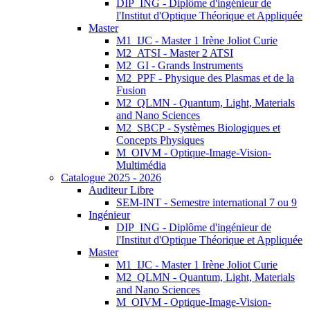
DIP_ING - Diplôme d'ingénieur de
l'Institut d'Optique Théorique et Appliquée
Master
M1_IJC - Master 1 Irène Joliot Curie
M2_ATSI - Master 2 ATSI
M2_GI - Grands Instruments
M2_PPF - Physique des Plasmas et de la
Fusion
M2_QLMN - Quantum, Light, Materials
and Nano Sciences
M2_SBCP - Systèmes Biologiques et
Concepts Physiques
M_OIVM - Optique-Image-Vision-
Multimédia
Catalogue 2025 - 2026
Auditeur Libre
SEM-INT - Semestre international 7 ou 9
Ingénieur
DIP_ING - Diplôme d'ingénieur de
l'Institut d'Optique Théorique et Appliquée
Master
M1_IJC - Master 1 Irène Joliot Curie
M2_QLMN - Quantum, Light, Materials
and Nano Sciences
M_OIVM - Optique-Image-Vision-