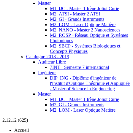
Master
M1_IJC - Master 1 Irène Joliot Curie
M2_ATSI - Master 2 ATSI
M2_GI - Grands Instruments
M2_LOM - Laser Optique Matière
M2_NANO - Master 2 Nanosciences
M2_ROSP - Réseau Optique et Systèmes
Photoniques
M2_SBCP - Systèmes Biologiques et
Concepts Physiques
Catalogue 2018 - 2019
Auditeur Libre
7INT - Semestre 7 international
Ingénieur
DIP_ING - Diplôme d'ingénieur de
l'Institut d'Optique Théorique et Appliquée
- Master of Science in Engineering
Master
M1_IJC - Master 1 Irène Joliot Curie
M2_GI - Grands Instruments
M2_LOM - Laser Optique Matière
2.12.12 (625)
Accueil