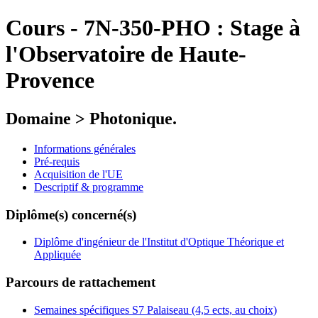
Cours
-
7N-350-PHO :
Stage à
l'Observatoire de Haute-
Provence
Domaine > Photonique.
Informations générales
Pré-requis
Acquisition de l'UE
Descriptif & programme
Diplôme(s) concerné(s)
Diplôme d'ingénieur de l'Institut d'Optique Théorique et
Appliquée
Parcours de rattachement
Semaines spécifiques S7 Palaiseau (4,5 ects, au choix)